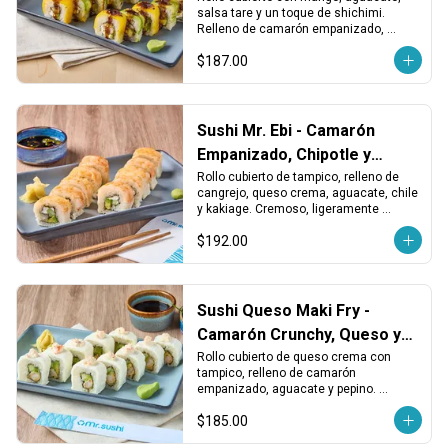
salsa tare y un toque de shichimi. 
Relleno de camarón empanizado, 
queso crema y aguacate. Dulce, 
$187.00
picante y crujiente.
Sushi Mr. Ebi - Camarón
Empanizado, Chipotle y
Queso
Rollo cubierto de tampico, relleno de 
cangrejo, queso crema, aguacate, chile 
y kakiage. Cremoso, ligeramente 
picante y con un toque crujiente.
$192.00
Sushi Queso Maki Fry -
Camarón Crunchy, Queso y
Tampico
Rollo cubierto de queso crema con 
tampico, relleno de camarón 
empanizado, aguacate y pepino. 
Crujiente, cremoso y con sabor 
$185.00
equilibrado.