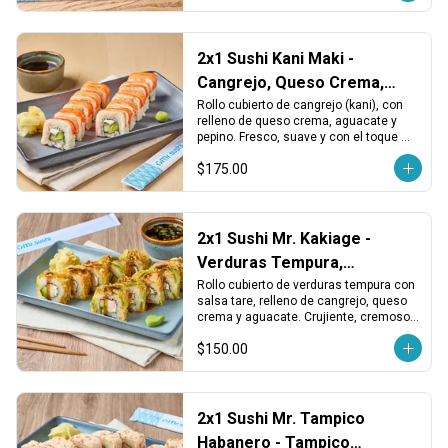
2x1 Sushi Kani Maki -
Cangrejo, Queso Crema,
Aguacate y Pepino
Rollo cubierto de cangrejo (kani), con 
relleno de queso crema, aguacate y 
pepino. Fresco, suave y con el toque 
cremoso tradicional.
$175.00
2x1 Sushi Mr. Kakiage -
Verduras Tempura,
Cangrejo y Queso
Rollo cubierto de verduras tempura con 
salsa tare, relleno de cangrejo, queso 
crema y aguacate. Crujiente, cremoso y 
con un toque dulce japonés.
$150.00
2x1 Sushi Mr. Tampico
Habanero - Tampico