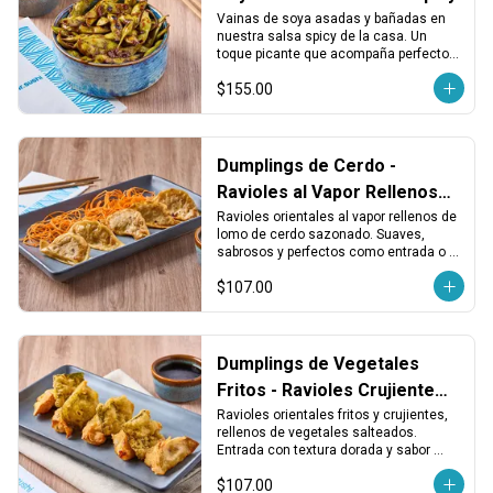
Vainas de soya asadas y bañadas en 
nuestra salsa spicy de la casa. Un 
toque picante que acompaña perfecto 
cualquier rollo o entrada ligera.
$155.00
Dumplings de Cerdo -
Ravioles al Vapor Rellenos
de Lomo
Ravioles orientales al vapor rellenos de 
lomo de cerdo sazonado. Suaves, 
sabrosos y perfectos como entrada o 
acompañamiento.
$107.00
Dumplings de Vegetales
Fritos - Ravioles Crujientes
de Vegetales
Ravioles orientales fritos y crujientes, 
rellenos de vegetales salteados. 
Entrada con textura dorada y sabor 
vegetal que combina con todo.
$107.00