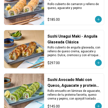
Rollo cubierto de camaron y relleno de 
queso, aguacate y pepino
$185.00
Sushi Unagui Maki - Anguila
Glaseada Clásica
Rollo cubierto de anguila glaseada, con 
relleno de queso crema, aguacate y 
pepino. Dulce, cremoso y con el toque 
ahumado clásico de la unagi.
$297.00
Sushi Avocado Maki con
Queso, Aguacate y proteina
a elegir:
Rollo envuelto en láminas de aguacate, 
relleno de tu proteina favorita, queso 
crema y pepino, con ajonjolí tostado. 
Cremoso, fresco y con un toque 
$145.00
equilibrado.