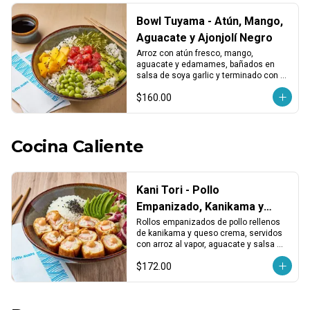
Bowl Tuyama - Atún, Mango,
Aguacate y Ajonjolí Negro
Arroz con atún fresco, mango, 
aguacate y edamames, bañados en 
salsa de soya garlic y terminado con 
ajonjolí negro. Fresco, dulce y 
$160.00
equilibrado.
Cocina Caliente
Kani Tori - Pollo
Empanizado, Kanikama y
Salsa Chipotle
Rollos empanizados de pollo rellenos 
de kanikama y queso crema, servidos 
con arroz al vapor, aguacate y salsa 
chipotle. Cremoso, crujiente y 
$172.00
reconfortante.