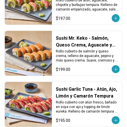
Rollo cubierto de atún, aguacate, 
chipotle y burbujas tempura. Relleno de 
camarón empanizado, aguacate, salsa 
chipotle y más burbujas tempura. 
$197.00
Intenso, crujiente y adictivo.
Sushi Mr. Keko - Salmón,
Queso Crema, Aguacate y
Pepino
Rollo cubierto de salmón y queso 
crema, relleno de aguacate, pepino y 
más queso crema. Suave, cremoso y 
con un toque fresco en cada bocado.
$199.00
Sushi Garlic Tuna - Atún, Ajo,
Limón y Camarón Tempura
Rollo cubierto con atún fresco, bañado 
en soya con ajo y topping de limón 
eureka. Relleno de camarón tempura y 
aguacate. Fresco, cítrico y con un 
$195.00
toque crujiente.