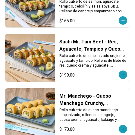
Tampico
Rollo cubierto de salmón, aguacate, 
tampico, cebollín y salsa soya BBQ. 
Relleno de cangrejo empanizado con 
queso crema. Intenso, cremoso y con 
$165.00
gran contraste.
Sushi Mr. Tam Beef - Res,
Aguacate, Tampico y Queso
Crema
Rollo cubierto de empanizado crujiente, 
aguacate y tampico. Relleno de filete de 
res, queso crema y aguacate. 
Sustancioso, cremoso y con textura 
$199.00
dorada.
Mr. Manchego - Queso
Manchego Crunchy,
Cangrejo y Aguacate
Rollo cubierto de queso manchego 
empanizado, relleno de cangrejo, 
queso crema, aguacate, kakiage y 
chile. Crujiente, cremoso y con un 
$170.00
toque picante.