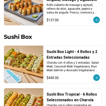
Rollo cubierto de masago y ajonjolí, 
relleno de atún, aguacate, pepino y 
salsa de anguila. Fresco, cremoso y 
con un toque dulce y marino.
$137.00
Sushi Box
Sushi Box Light - 4 Rollos y 2
Entradas Seleccionadas
Charola con 4 rollos y 2 entradas: Salad 
Maki, Carussel Maki Vegetariano, Kiuri 
Maki Salmón y Avocado Vegetariano. 
Incluye edamames y 4 nigiris de 
$440.00
aguacate. ¡Ligero, fresco y delicioso!
Sushi Box Tropical - 6 Rollos
Seleccionados en Charola
Charola con 6 rollos inspirados en 