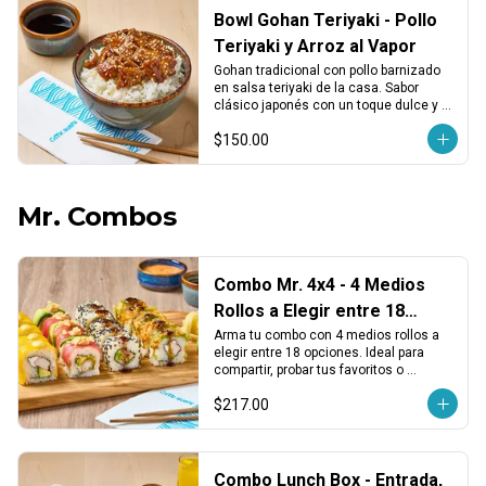
Bowl Gohan Teriyaki - Pollo
Teriyaki y Arroz al Vapor
Gohan tradicional con pollo barnizado 
en salsa teriyaki de la casa. Sabor 
clásico japonés con un toque dulce y 
reconfortante.
$150.00
Mr. Combos
Combo Mr. 4x4 - 4 Medios
Rollos a Elegir entre 18
Opciones
Arma tu combo con 4 medios rollos a 
elegir entre 18 opciones. Ideal para 
compartir, probar tus favoritos o 
descubrir nuevos sabores.
$217.00
Combo Lunch Box - Entrada,