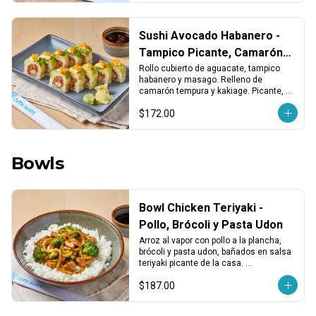
Sushi Avocado Habanero -
Tampico Picante, Camarón y
Kakiage
Rollo cubierto de aguacate, tampico 
habanero y masago. Relleno de 
camarón tempura y kakiage. Picante, 
crujiente y con un toque fresco y 
$172.00
cremoso.
Bowls
Bowl Chicken Teriyaki -
Pollo, Brócoli y Pasta Udon
Arroz al vapor con pollo a la plancha, 
brócoli y pasta udon, bañados en salsa 
teriyaki picante de la casa. 
Sustancioso, sabroso y con un toque 
$187.00
spicy.