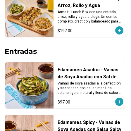
Arroz, Rollo y Agua
Arma tu Lunch Box con una entrada, 
arroz, rollo y agua a elegir. Un combo 
completo, práctico y balanceado para 
disfrutar en cualquier momento del día.
$197.00
Entradas
Edamames Asados - Vainas
de Soya Asadas con Sal de
Mar
Vainas de soya asadas a la perfección 
y sazonadas con sal de mar. Una 
botana ligera, natural y llena de sabor 
para abrir el apetito o acompañar tu rollo 
$97.00
favorito.
Edamames Spicy - Vainas de
Soya Asadas con Salsa Spicy