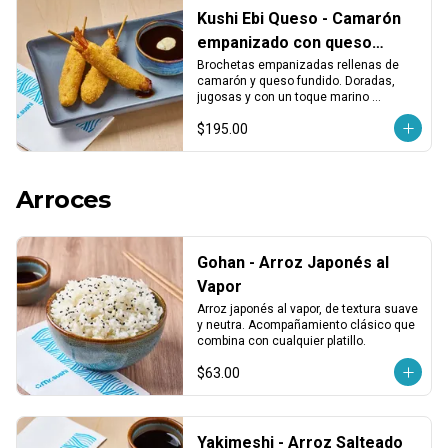
Kushi Ebi Queso - Camarón
empanizado con queso
fundido (3 pzas)
Brochetas empanizadas rellenas de 
camarón y queso fundido. Doradas, 
jugosas y con un toque marino 
cremoso. Porción de 3 piezas.
$195.00
Arroces
Gohan - Arroz Japonés al
Vapor
Arroz japonés al vapor, de textura suave 
y neutra. Acompañamiento clásico que 
combina con cualquier platillo.
$63.00
Yakimeshi - Arroz Salteado