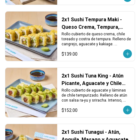
2x1 Sushi Tempura Maki -
Queso Crema, Tempura,
Cangrejo y Chile
Rollo cubierto de queso crema, chile 
toreado y costra de tempura. Relleno de 
cangrejo, aguacate y kakiage. 
Cremoso, dorado y con un toque 
$139.00
picante.
2x1 Sushi Tuna King - Atún
Picante, Aguacate y Chile
Tempura
Rollo cubierto de aguacate y láminas 
de chile tempurizado. Relleno de atún 
con salsa ra-yu y sriracha. Intenso, 
picante y con textura crujiente.
$152.00
2x1 Sushi Tunagui - Atún,
Anguila, Masago y Aguacate