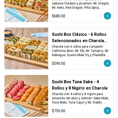
sabores frutales y picantes: Mr. Dragon, 
Mr. Keko, Red Dragón, Piña Spicy, 
California Maki Salmón y Avocado Maki 
$680.00
Vegetariano. ¡Fresco, atrevido y lleno de 
sabor!
Sushi Box Clásico - 6 Rollos
Seleccionados en Charola
para Compartir
Charola con 6 rollos para compartir: 
California Atún, Mr. Ebi, Mr. Tampico, Mr. 
Kakiague, Queso Maki Fry y Filadelfia 
Salmón. ¡Variedad clásica en cada 
$590.00
bocado!
Sushi Box Tuna Sake - 4
Rollos y 8 Nigiris en Charola
Charola con 4 rollos y 8 nigiris para 
amantes del atún y salmón: Sake Maki, 
Tuna Maki, Tuna Cajun y Mr. Diablo. 
Incluye 4 nigiris de atún y 4 de salmón 
$750.00
fresco. ¡Perfecto para los que saben lo 
que quieren!