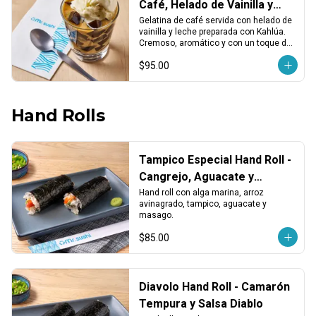
Café, Helado de Vainilla y
Kahlúa
Gelatina de café servida con helado de 
vainilla y leche preparada con Kahlúa. 
Cremoso, aromático y con un toque de 
licor.
$95.00
Hand Rolls
Tampico Especial Hand Roll -
Cangrejo, Aguacate y
Masago
Hand roll con alga marina, arroz 
avinagrado, tampico, aguacate y 
masago.
$85.00
Diavolo Hand Roll - Camarón
Tempura y Salsa Diablo