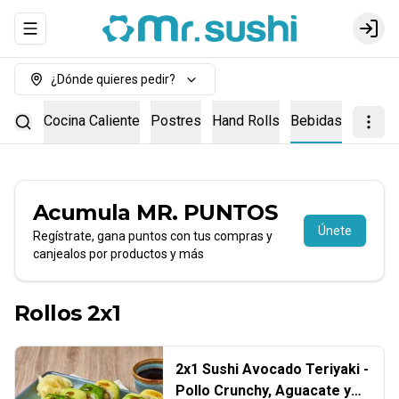
Abrir menu de navegación
Login
¿Dónde quieres pedir?
Bowls
Cocina Caliente
Postres
Hand Rolls
Bebidas
Acumula
MR. PUNTOS
Únete
Regístrate, gana puntos con tus compras y
canjealos por productos y más
Rollos 2x1
2x1 Sushi Avocado Teriyaki -
Pollo Crunchy, Aguacate y