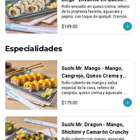
con tu proteina favorita
Rollo envuelto en queso crema, relleno 
de tu proyteina favorita, aguacate y 
pepino, con toque de ajonjolí. Cremoso, 
fresco y con equilibrio en cada bocado.
$149.00
Especialidades
Sushi Mr. Mango - Mango,
Cangrejo, Queso Crema y
Aguacate
Rollo cubierto de mango y salsa 
especial de la casa, relleno de 
cangrejo, queso crema y aguacate. 
Dulce, cremoso y con un toque tropical.
$179.00
Sushi Mr. Dragon - Mango,
Shichimi y Camarón Crunchy
Rollo cubierto con mango, aguacate, 