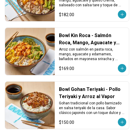
mango, aguacate y queso crema, 
salseado con salsa tare y toque de 
shichimi. Dulce, cremoso y con picor 
$182.00
equilibrado.
Bowl Kin Roca - Salmón
Roca, Mango, Aguacate y
Edamames
Arroz con salmón en pasta roca, 
mango, aguacate y edamames, 
bañados en mayonesa sriracha y 
terminado con ajonjolí. Cremoso, spicy 
$169.00
y lleno de textura.
Bowl Gohan Teriyaki - Pollo
Teriyaki y Arroz al Vapor
Gohan tradicional con pollo barnizado 
en salsa teriyaki de la casa. Sabor 
clásico japonés con un toque dulce y 
reconfortante.
$150.00