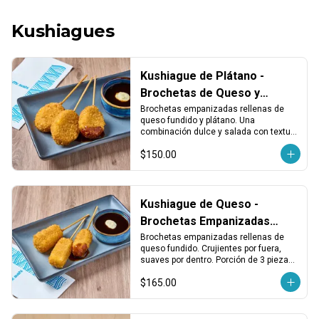
Kushiagues
Kushiague de Plátano -
Brochetas de Queso y
Plátano Empanizado (3 pzas)
Brochetas empanizadas rellenas de 
queso fundido y plátano. Una 
combinación dulce y salada con textura 
crujiente. Porción de 3 piezas.
$150.00
Kushiague de Queso -
Brochetas Empanizadas
Rellenas de Queso Fundido
Brochetas empanizadas rellenas de 
queso fundido. Crujientes por fuera, 
(3 pzas)
suaves por dentro. Porción de 3 piezas, 
ideales como entrada o para compartir.
$165.00