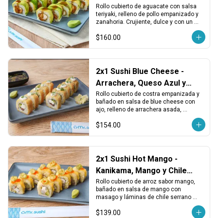
Zanahoria
Rollo cubierto de aguacate con salsa 
teriyaki, relleno de pollo empanizado y 
zanahoria. Crujiente, dulce y con un 
toque fresco.
$160.00
2x1 Sushi Blue Cheese -
Arrachera, Queso Azul y
Costra Crujiente
Rollo cubierto de costra empanizada y 
bañado en salsa de blue cheese con 
ajo, relleno de arrachera asada, 
aguacate y queso crema, terminado 
$154.00
con cebollín fresco.
2x1 Sushi Hot Mango -
Kanikama, Mango y Chile
Serrano
Rollo cubierto de arroz sabor mango, 
bañado en salsa de mango con 
masago y láminas de chile serrano 
tempurizado. Relleno de piña, 
$139.00
kanikama, aguacate y queso crema.