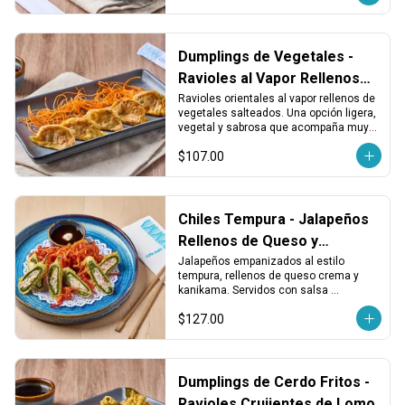
Dumplings de Vegetales -
Ravioles al Vapor Rellenos
de Vegetales
Ravioles orientales al vapor rellenos de 
vegetales salteados. Una opción ligera, 
vegetal y sabrosa que acompaña muy 
bien cualquier plato principal.
$107.00
Chiles Tempura - Jalapeños
Rellenos de Queso y
Kanikama
Jalapeños empanizados al estilo 
tempura, rellenos de queso crema y 
kanikama. Servidos con salsa 
kushiague. Una entrada crujiente y 
$127.00
sabrosa con un toque picante 
balanceado.
Dumplings de Cerdo Fritos -
Ravioles Crujientes de Lomo