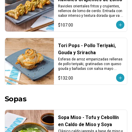
Ravioles orientales fritos y crujientes, 
rellenos de lomo de cerdo. Entrada con 
sabor intenso y textura dorada que va 
bien con cualquier plato.
$107.00
Tori Pops - Pollo Teriyaki,
Gouda y Sriracha
Esferas de arroz empanizadas rellenas 
de pollo teriyaki, gratinadas con queso 
gouda y bañadas con salsa mayo 
sriracha.
$132.00
Sopas
Sopa Miso - Tofu y Cebollín
en Caldo de Miso y Soya
Clásico caldo japonés a base de miso y 