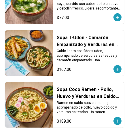
soya, servido con cubos de tofu suave 
y cebollín fresco. Ligera, reconfortante y 
perfecta para abrir el apetito.
$77.00
Sopa T-Udon - Camarón
Empanizado y Verduras en
Caldo Udon
Caldo ligero con fideos udon, 
acompañado de verduras salteadas y 
camarón empanizado. Una 
combinación sabrosa con textura 
$167.00
suave y crujiente en cada bocado.
Sopa Coco Ramen - Pollo,
Huevo y Verduras en Caldo
de Coco
Ramen en caldo suave de coco, 
acompañado de pollo, huevo cocido y 
verduras salteadas. Un ramen 
diferente, aromático y con un sabor 
$189.00
ligeramente dulce.