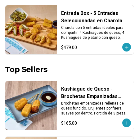
Entrada Box - 5 Entradas
Seleccionadas en Charola
Charola con 5 entradas ideales para 
compartir: 4 Kushiagues de queso, 4 
Kushiagues de plátano con queso, 
dumplings vegetales fritos, chiles 
$479.00
tempura y edamames asados. ¡Puro 
antojo desde el primer bocado!
Top Sellers
Kushiague de Queso -
Brochetas Empanizadas
Rellenas de Queso Fundido
Brochetas empanizadas rellenas de 
queso fundido. Crujientes por fuera, 
(3 pzas)
suaves por dentro. Porción de 3 piezas, 
ideales como entrada o para compartir.
$165.00