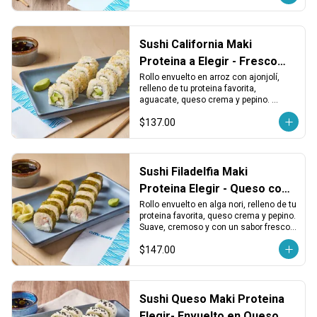
Sushi California Maki
Proteina a Elegir - Fresco
con Ajonjolí
Rollo envuelto en arroz con ajonjolí, 
relleno de tu proteina favorita, 
aguacate, queso crema y pepino. 
Suave, balanceado y perfecto para 
$137.00
cualquier ocasión.
Sushi Filadelfia Maki
Proteina Elegir - Queso con
Alga
Rollo envuelto en alga nori, relleno de tu 
proteina favorita, queso crema y pepino. 
Suave, cremoso y con un sabor fresco y 
clásico.
$147.00
Sushi Queso Maki Proteina
Elegir- Envuelto en Queso