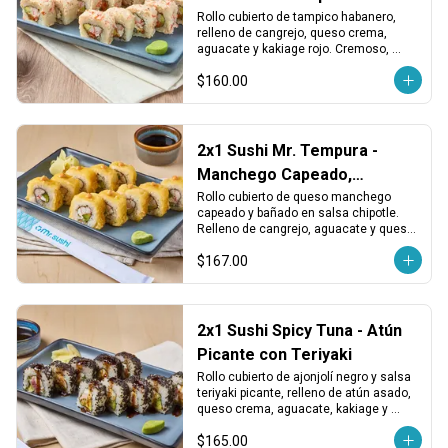
Picante, Cangrejo y Queso
Rollo cubierto de tampico habanero, 
relleno de cangrejo, queso crema, 
aguacate y kakiage rojo. Cremoso, 
picante y con un toque vegetal 
$160.00
crujiente.
2x1 Sushi Mr. Tempura -
Manchego Capeado,
Cangrejo y Chipotle
Rollo cubierto de queso manchego 
capeado y bañado en salsa chipotle. 
Relleno de cangrejo, aguacate y queso 
crema. Cremoso, crujiente y con toque 
$167.00
ahumado.
2x1 Sushi Spicy Tuna - Atún
Picante con Teriyaki
Rollo cubierto de ajonjolí negro y salsa 
teriyaki picante, relleno de atún asado, 
queso crema, aguacate, kakiage y 
chiles toreados. Intenso, cremoso y 
$165.00
con buen picor.