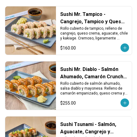
Sushi Mr. Tampico -
Cangrejo, Tampico y Queso
Crema
Rollo cubierto de tampico, relleno de 
cangrejo, queso crema, aguacate, chile 
y kakiage. Cremoso, ligeramente 
picante y con un toque crujiente.
$160.00
Sushi Mr. Diablo - Salmón
Ahumado, Camarón Crunchy
y Queso
Rollo cubierto de salmón ahumado, 
salsa diablo y mayonesa. Relleno de 
camarón empanizado, queso crema y 
aguacate. Ahumado, picante y 
$255.00
cremoso.
Sushi Tsunami - Salmón,
Aguacate, Cangrejo y