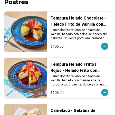
Postres
Tempura Helado Chocolate -
Helado Frito de Vainilla con
Chocolate
Panecillo frito relleno de helado de 
vainilla, bañado con salsa de chocolate 
caliente. Crujiente por fuera, cremoso 
por dentro.
$105.00
Tempura Helado Frutos
Rojos - Helado Frito con
Mermelada de Berries
Panecillo frito relleno de helado de 
vainilla, bañado con mermelada de 
frutos rojos. Crujiente, dulce y con un 
toque ácido y frutal.
$105.00
Camelado - Gelatina de