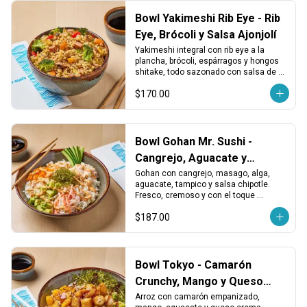
Bowl Yakimeshi Rib Eye - Rib
Eye, Brócoli y Salsa Ajonjolí
Yakimeshi integral con rib eye a la 
plancha, brócoli, espárragos y hongos 
shitake, todo sazonado con salsa de 
ajonjolí. Sustancioso, aromático y 
$170.00
balanceado.
Bowl Gohan Mr. Sushi -
Cangrejo, Aguacate y
Tampico
Gohan con cangrejo, masago, alga, 
aguacate, tampico y salsa chipotle. 
Fresco, cremoso y con el toque 
especial de la casa.
$187.00
Bowl Tokyo - Camarón
Crunchy, Mango y Queso
Crema
Arroz con camarón empanizado, 