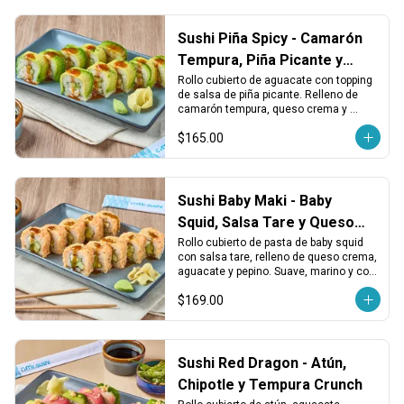
Sushi Piña Spicy - Camarón
Tempura, Piña Picante y
Queso
Rollo cubierto de aguacate con topping 
de salsa de piña picante. Relleno de 
camarón tempura, queso crema y 
pepino. Dulce, picante y crujiente.
$165.00
Sushi Baby Maki - Baby
Squid, Salsa Tare y Queso
Crema
Rollo cubierto de pasta de baby squid 
con salsa tare, relleno de queso crema, 
aguacate y pepino. Suave, marino y con 
un toque dulce japonés.
$169.00
Sushi Red Dragon - Atún,
Chipotle y Tempura Crunch