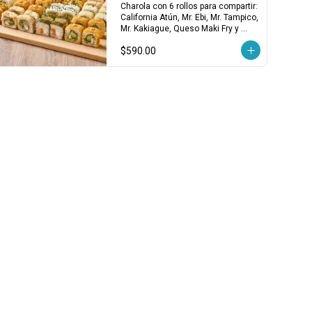
Charola para Compartir
Charola con 6 rollos para compartir: 
California Atún, Mr. Ebi, Mr. Tampico, 
Mr. Kakiague, Queso Maki Fry y 
Filadelfia Salmón. ¡Variedad clásica 
$590.00
en cada bocado!