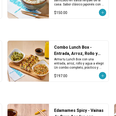
barnizado en salsa teriyaki de la 
casa. Sabor clásico japonés con un 
toque dulce y reconfortante.
$150.00
Combo Lunch Box -
Entrada, Arroz, Rollo y
Agua
Arma tu Lunch Box con una 
entrada, arroz, rollo y agua a elegir. 
Un combo completo, práctico y 
balanceado para disfrutar en 
$197.00
cualquier momento del día.
Edamames Spicy - Vainas