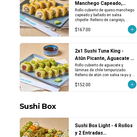
Manchego Capeado,
Cangrejo y Chipotle
Rollo cubierto de queso manchego 
capeado y bañado en salsa 
chipotle. Relleno de cangrejo, 
aguacate y queso crema. 
$167.00
Cremoso, crujiente y con toque 
ahumado.
2x1 Sushi Tuna King -
Atún Picante, Aguacate y
Chile Tempura
Rollo cubierto de aguacate y 
láminas de chile tempurizado. 
Relleno de atún con salsa ra-yu y 
sriracha. Intenso, picante y con 
$152.00
textura crujiente.
Sushi Box
Sushi Box Light - 4 Rollos
y 2 Entradas