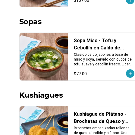
$107.00
cualquier plato.
Sopas
Sopa Miso - Tofu y
Cebollín en Caldo de
Miso y Soya
Clásico caldo japonés a base de 
miso y soya, servido con cubos de 
tofu suave y cebollín fresco. Ligera, 
reconfortante y perfecta para abrir 
$77.00
el apetito.
Kushiagues
Kushiague de Plátano -
Brochetas de Queso y
Plátano Empanizado (3
Brochetas empanizadas rellenas 
de queso fundido y plátano. Una 