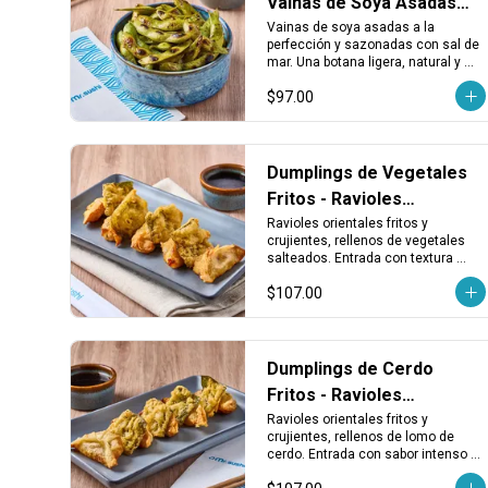
Vainas de Soya Asadas
con Sal de Mar
Vainas de soya asadas a la 
perfección y sazonadas con sal de 
mar. Una botana ligera, natural y 
llena de sabor para abrir el apetito o 
$97.00
acompañar tu rollo favorito.
Dumplings de Vegetales
Fritos - Ravioles
Crujientes de Vegetales
Ravioles orientales fritos y 
crujientes, rellenos de vegetales 
salteados. Entrada con textura 
dorada y sabor vegetal que 
$107.00
combina con todo.
Dumplings de Cerdo
Fritos - Ravioles
Crujientes de Lomo
Ravioles orientales fritos y 
crujientes, rellenos de lomo de 
cerdo. Entrada con sabor intenso y 
textura dorada que va bien con 