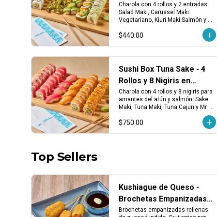
Seleccionadas
Charola con 4 rollos y 2 entradas: 
Salad Maki, Carussel Maki 
Vegetariano, Kiuri Maki Salmón y 
Avocado Vegetariano. Incluye 
$440.00
edamames y 4 nigiris de aguacate. 
¡Ligero, fresco y delicioso!
Sushi Box Tuna Sake - 4
Rollos y 8 Nigiris en
Charola
Charola con 4 rollos y 8 nigiris para 
amantes del atún y salmón: Sake 
Maki, Tuna Maki, Tuna Cajun y Mr. 
Diablo. Incluye 4 nigiris de atún y 4 
$750.00
de salmón fresco. ¡Perfecto para 
los que saben lo que quieren!
Top Sellers
Kushiague de Queso -
Brochetas Empanizadas
Rellenas de Queso
Brochetas empanizadas rellenas 