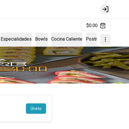
Login
$0.00
Especialidades
Bowls
Cocina Caliente
Postres
Hand Rolls
Únete