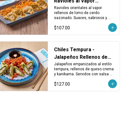
Ravioles al Vapor
Rellenos de Lomo
Ravioles orientales al vapor 
rellenos de lomo de cerdo 
sazonado. Suaves, sabrosos y 
perfectos como entrada o 
$107.00
acompañamiento.
Chiles Tempura -
Jalapeños Rellenos de
Queso y Kanikama
Jalapeños empanizados al estilo 
tempura, rellenos de queso crema 
y kanikama. Servidos con salsa 
kushiague. Una entrada crujiente y 
$127.00
sabrosa con un toque picante 
balanceado.