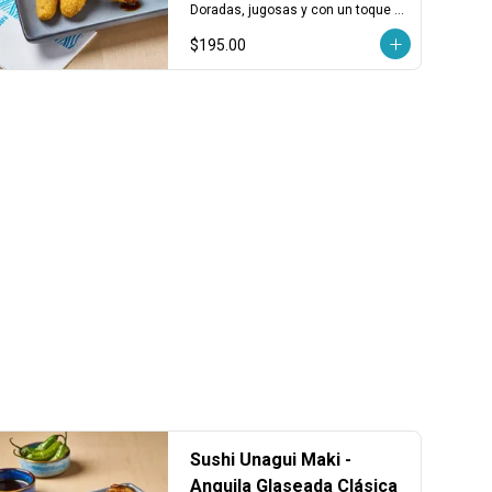
pzas)
Doradas, jugosas y con un toque 
marino cremoso. Porción de 3 
$195.00
piezas.
Sushi Unagui Maki -
Anguila Glaseada Clásica