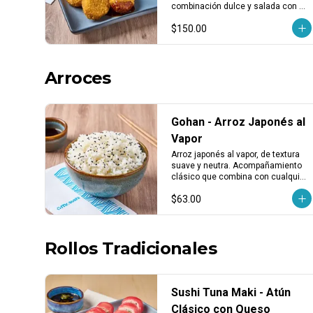
pzas)
combinación dulce y salada con 
textura crujiente. Porción de 3 
$150.00
piezas.
Arroces
Gohan - Arroz Japonés al
Vapor
Arroz japonés al vapor, de textura 
suave y neutra. Acompañamiento 
clásico que combina con cualquier 
platillo.
$63.00
Rollos Tradicionales
Sushi Tuna Maki - Atún
Clásico con Queso