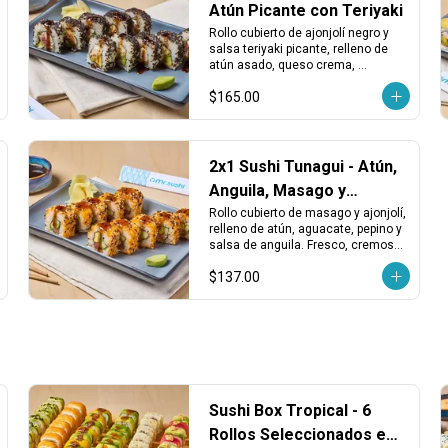
Atún Picante con Teriyaki
Rollo cubierto de ajonjolí negro y 
salsa teriyaki picante, relleno de 
atún asado, queso crema, 
aguacate, kakiage y chiles 
$165.00
toreados. Intenso, cremoso y con 
buen picor.
2x1 Sushi Tunagui - Atún,
Anguila, Masago y
Aguacate
Rollo cubierto de masago y ajonjolí, 
relleno de atún, aguacate, pepino y 
salsa de anguila. Fresco, cremoso 
y con un toque dulce y marino.
$137.00
Sushi Box Tropical - 6
Rollos Seleccionados en