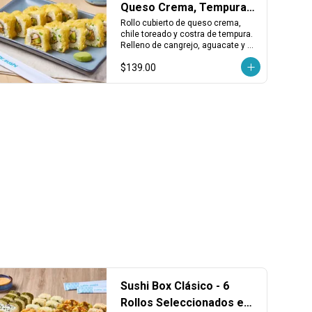
Queso Crema, Tempura,
Cangrejo y Chile
Rollo cubierto de queso crema, 
chile toreado y costra de tempura. 
Relleno de cangrejo, aguacate y 
kakiage. Cremoso, dorado y con un 
$139.00
toque picante.
Sushi Box Clásico - 6
Rollos Seleccionados en