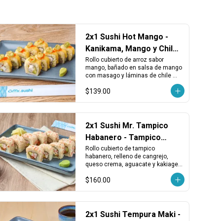
2x1 Sushi Hot Mango -
Kanikama, Mango y Chile
Serrano
Rollo cubierto de arroz sabor 
mango, bañado en salsa de mango 
con masago y láminas de chile 
serrano tempurizado. Relleno de 
$139.00
piña, kanikama, aguacate y queso 
crema.
2x1 Sushi Mr. Tampico
Habanero - Tampico
Picante, Cangrejo y
Rollo cubierto de tampico 
habanero, relleno de cangrejo, 
Queso
queso crema, aguacate y kakiage 
rojo. Cremoso, picante y con un 
$160.00
toque vegetal crujiente.
2x1 Sushi Tempura Maki -