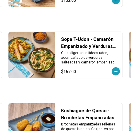
$132.00
Sopa T-Udon - Camarón
Empanizado y Verduras
en Caldo Udon
Caldo ligero con fideos udon, 
acompañado de verduras 
salteadas y camarón empanizado. 
Una combinación sabrosa con 
$167.00
textura suave y crujiente en cada 
bocado.
Kushiague de Queso -
Brochetas Empanizadas
Rellenas de Queso
Brochetas empanizadas rellenas 
de queso fundido. Crujientes por 