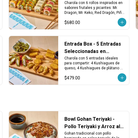
Charola
Charola con 6 rollos inspirados en 
sabores frutales y picantes: Mr. 
Dragon, Mr. Keko, Red Dragón, Piña 
Spicy, California Maki Salmón y 
$680.00
Avocado Maki Vegetariano. 
¡Fresco, atrevido y lleno de sabor!
Entrada Box - 5 Entradas
Seleccionadas en
Charola
Charola con 5 entradas ideales 
para compartir: 4 Kushiagues de 
queso, 4 Kushiagues de plátano 
con queso, dumplings vegetales 
$479.00
fritos, chiles tempura y edamames 
asados. ¡Puro antojo desde el 
primer bocado!
Bowl Gohan Teriyaki -
Pollo Teriyaki y Arroz al
Vapor
Gohan tradicional con pollo 