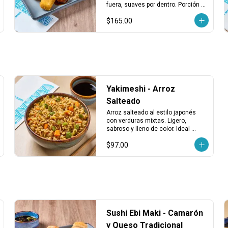
Fundido (3 pzas)
fuera, suaves por dentro. Porción 
de 3 piezas, ideales como entrada 
$165.00
o para compartir.
Yakimeshi - Arroz
Salteado
Arroz salteado al estilo japonés 
con verduras mixtas. Ligero, 
sabroso y lleno de color. Ideal 
como opción vegetariana o 
$97.00
acompañamiento.
Sushi Ebi Maki - Camarón
y Queso Tradicional