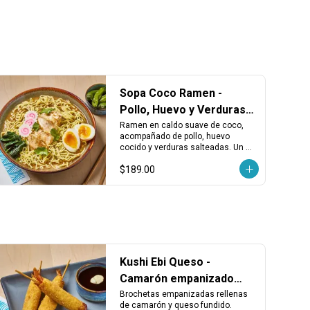
Sopa Coco Ramen -
Pollo, Huevo y Verduras
en Caldo de Coco
Ramen en caldo suave de coco, 
acompañado de pollo, huevo 
cocido y verduras salteadas. Un 
ramen diferente, aromático y con 
$189.00
un sabor ligeramente dulce.
Kushi Ebi Queso -
Camarón empanizado
con queso fundido (3
Brochetas empanizadas rellenas 
de camarón y queso fundido. 