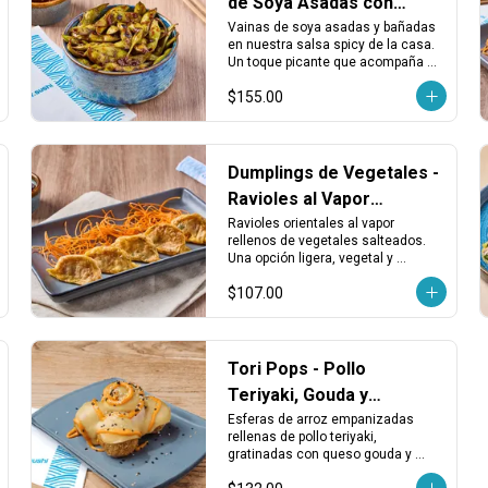
de Soya Asadas con
Salsa Spicy
Vainas de soya asadas y bañadas 
en nuestra salsa spicy de la casa. 
Un toque picante que acompaña 
perfecto cualquier rollo o entrada 
$155.00
ligera.
Dumplings de Vegetales -
Ravioles al Vapor
Rellenos de Vegetales
Ravioles orientales al vapor 
rellenos de vegetales salteados. 
Una opción ligera, vegetal y 
sabrosa que acompaña muy bien 
$107.00
cualquier plato principal.
Tori Pops - Pollo
Teriyaki, Gouda y
Sriracha
Esferas de arroz empanizadas 
rellenas de pollo teriyaki, 
gratinadas con queso gouda y 
bañadas con salsa mayo sriracha.