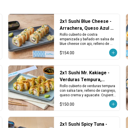
2x1 Sushi Blue Cheese -
Arrachera, Queso Azul y
Costra Crujiente
Rollo cubierto de costra 
empanizada y bañado en salsa de 
blue cheese con ajo, relleno de 
arrachera asada, aguacate y queso 
$154.00
crema, terminado con cebollín 
fresco.
2x1 Sushi Mr. Kakiage -
Verduras Tempura,
Cangrejo y Queso
Rollo cubierto de verduras tempura 
con salsa tare, relleno de cangrejo, 
queso crema y aguacate. Crujiente, 
cremoso y con un toque dulce 
$150.00
japonés.
2x1 Sushi Spicy Tuna -