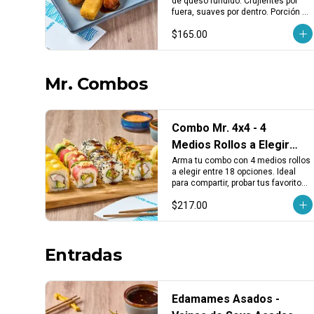
de queso fundido. Crujientes por 
Fundido (3 pzas)
fuera, suaves por dentro. Porción 
de 3 piezas, ideales como entrada 
$165.00
o para compartir.
Mr. Combos
Combo Mr. 4x4 - 4
Medios Rollos a Elegir
entre 18 Opciones
Arma tu combo con 4 medios rollos 
a elegir entre 18 opciones. Ideal 
para compartir, probar tus favoritos 
o descubrir nuevos sabores.
$217.00
Entradas
Edamames Asados -