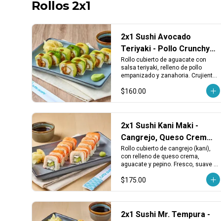
Rollos 2x1
2x1 Sushi Avocado
Teriyaki - Pollo Crunchy,
Aguacate y Zanahoria
Rollo cubierto de aguacate con 
salsa teriyaki, relleno de pollo 
empanizado y zanahoria. Crujiente, 
dulce y con un toque fresco.
$160.00
2x1 Sushi Kani Maki -
Cangrejo, Queso Crema,
Aguacate y Pepino
Rollo cubierto de cangrejo (kani), 
con relleno de queso crema, 
aguacate y pepino. Fresco, suave y 
con el toque cremoso tradicional.
$175.00
2x1 Sushi Mr. Tempura -