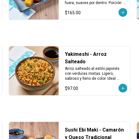
Fundido (3 pzas)
fuera, suaves por dentro. Porción 
de 3 piezas, ideales como entrada 
$165.00
o para compartir.
Yakimeshi - Arroz
Salteado
Arroz salteado al estilo japonés 
con verduras mixtas. Ligero, 
sabroso y lleno de color. Ideal 
como opción vegetariana o 
$97.00
acompañamiento.
Sushi Ebi Maki - Camarón
y Queso Tradicional