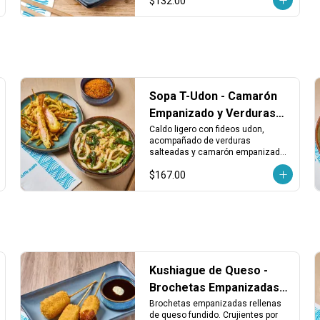
$132.00
Sopa T-Udon - Camarón
Empanizado y Verduras
en Caldo Udon
Caldo ligero con fideos udon, 
acompañado de verduras 
salteadas y camarón empanizado. 
Una combinación sabrosa con 
$167.00
textura suave y crujiente en cada 
bocado.
Kushiague de Queso -
Brochetas Empanizadas
Rellenas de Queso
Brochetas empanizadas rellenas 
de queso fundido. Crujientes por 