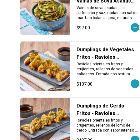
Vainas de Soya Asadas
con Sal de Mar
Vainas de soya asadas a la 
perfección y sazonadas con sal de 
mar. Una botana ligera, natural y 
llena de sabor para abrir el apetito o 
$97.00
acompañar tu rollo favorito.
Dumplings de Vegetales
Fritos - Ravioles
Crujientes de Vegetales
Ravioles orientales fritos y 
crujientes, rellenos de vegetales 
salteados. Entrada con textura 
dorada y sabor vegetal que 
$107.00
combina con todo.
Dumplings de Cerdo
Fritos - Ravioles
Crujientes de Lomo
Ravioles orientales fritos y 
crujientes, rellenos de lomo de 
cerdo. Entrada con sabor intenso y 
textura dorada que va bien con 