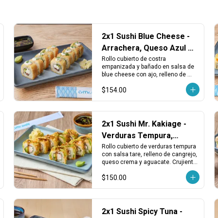
2x1 Sushi Blue Cheese -
Arrachera, Queso Azul y
Costra Crujiente
Rollo cubierto de costra 
empanizada y bañado en salsa de 
blue cheese con ajo, relleno de 
arrachera asada, aguacate y queso 
$154.00
crema, terminado con cebollín 
fresco.
2x1 Sushi Mr. Kakiage -
Verduras Tempura,
Cangrejo y Queso
Rollo cubierto de verduras tempura 
con salsa tare, relleno de cangrejo, 
queso crema y aguacate. Crujiente, 
cremoso y con un toque dulce 
$150.00
japonés.
2x1 Sushi Spicy Tuna -