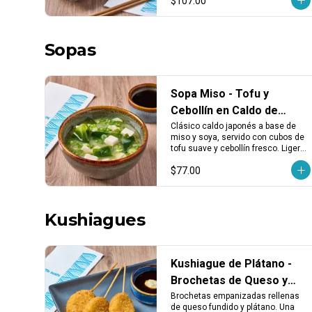
$107.00
cualquier plato.
Sopas
Sopa Miso - Tofu y
Cebollín en Caldo de
Miso y Soya
Clásico caldo japonés a base de 
miso y soya, servido con cubos de 
tofu suave y cebollín fresco. Ligera, 
reconfortante y perfecta para abrir 
$77.00
el apetito.
Kushiagues
Kushiague de Plátano -
Brochetas de Queso y
Plátano Empanizado (3
Brochetas empanizadas rellenas 
de queso fundido y plátano. Una 