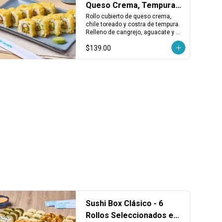
Queso Crema, Tempura,
Cangrejo y Chile
Rollo cubierto de queso crema, 
chile toreado y costra de tempura. 
Relleno de cangrejo, aguacate y 
kakiage. Cremoso, dorado y con un 
$139.00
toque picante.
Sushi Box Clásico - 6
Rollos Seleccionados en