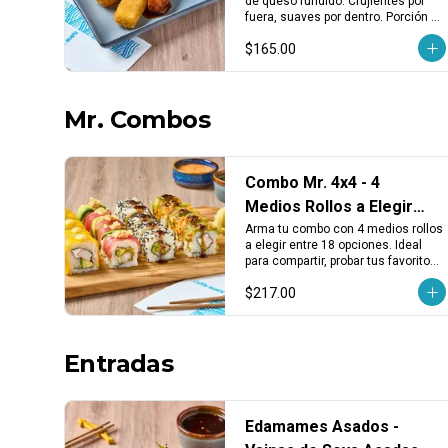
de queso fundido. Crujientes por 
Fundido (3 pzas)
fuera, suaves por dentro. Porción 
de 3 piezas, ideales como entrada 
$165.00
o para compartir.
Mr. Combos
Combo Mr. 4x4 - 4
Medios Rollos a Elegir
entre 18 Opciones
Arma tu combo con 4 medios rollos 
a elegir entre 18 opciones. Ideal 
para compartir, probar tus favoritos 
o descubrir nuevos sabores.
$217.00
Entradas
Edamames Asados -