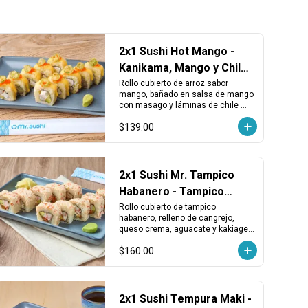
2x1 Sushi Hot Mango -
Kanikama, Mango y Chile
Serrano
Rollo cubierto de arroz sabor 
mango, bañado en salsa de mango 
con masago y láminas de chile 
serrano tempurizado. Relleno de 
$139.00
piña, kanikama, aguacate y queso 
crema.
2x1 Sushi Mr. Tampico
Habanero - Tampico
Picante, Cangrejo y
Rollo cubierto de tampico 
habanero, relleno de cangrejo, 
Queso
queso crema, aguacate y kakiage 
rojo. Cremoso, picante y con un 
$160.00
toque vegetal crujiente.
2x1 Sushi Tempura Maki -