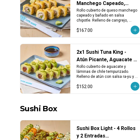
Manchego Capeado,
Cangrejo y Chipotle
Rollo cubierto de queso manchego 
capeado y bañado en salsa 
chipotle. Relleno de cangrejo, 
aguacate y queso crema. 
$167.00
Cremoso, crujiente y con toque 
ahumado.
2x1 Sushi Tuna King -
Atún Picante, Aguacate y
Chile Tempura
Rollo cubierto de aguacate y 
láminas de chile tempurizado. 
Relleno de atún con salsa ra-yu y 
sriracha. Intenso, picante y con 
$152.00
textura crujiente.
Sushi Box
Sushi Box Light - 4 Rollos
y 2 Entradas