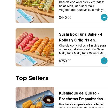
Seleccionadas
Charola con 4 rollos y 2 entradas: 
Salad Maki, Carussel Maki 
Vegetariano, Kiuri Maki Salmón y 
Avocado Vegetariano. Incluye 
$440.00
edamames y 4 nigiris de aguacate. 
¡Ligero, fresco y delicioso!
Sushi Box Tuna Sake - 4
Rollos y 8 Nigiris en
Charola
Charola con 4 rollos y 8 nigiris para 
amantes del atún y salmón: Sake 
Maki, Tuna Maki, Tuna Cajun y Mr. 
Diablo. Incluye 4 nigiris de atún y 4 
$750.00
de salmón fresco. ¡Perfecto para 
los que saben lo que quieren!
Top Sellers
Kushiague de Queso -
Brochetas Empanizadas
Rellenas de Queso
Brochetas empanizadas rellenas 