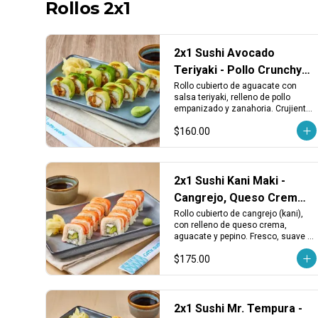
Rollos 2x1
2x1 Sushi Avocado
Teriyaki - Pollo Crunchy,
Aguacate y Zanahoria
Rollo cubierto de aguacate con 
salsa teriyaki, relleno de pollo 
empanizado y zanahoria. Crujiente, 
dulce y con un toque fresco.
$160.00
2x1 Sushi Kani Maki -
Cangrejo, Queso Crema,
Aguacate y Pepino
Rollo cubierto de cangrejo (kani), 
con relleno de queso crema, 
aguacate y pepino. Fresco, suave y 
con el toque cremoso tradicional.
$175.00
2x1 Sushi Mr. Tempura -