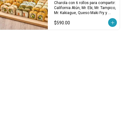
Charola para Compartir
Charola con 6 rollos para compartir: 
California Atún, Mr. Ebi, Mr. Tampico, 
Mr. Kakiague, Queso Maki Fry y 
Filadelfia Salmón. ¡Variedad clásica 
$590.00
en cada bocado!