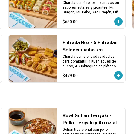
Charola
Charola con 6 rollos inspirados en 
sabores frutales y picantes: Mr. 
Dragon, Mr. Keko, Red Dragón, Piña 
Spicy, California Maki Salmón y 
$680.00
Avocado Maki Vegetariano. 
¡Fresco, atrevido y lleno de sabor!
Entrada Box - 5 Entradas
Seleccionadas en
Charola
Charola con 5 entradas ideales 
para compartir: 4 Kushiagues de 
queso, 4 Kushiagues de plátano 
con queso, dumplings vegetales 
$479.00
fritos, chiles tempura y edamames 
asados. ¡Puro antojo desde el 
primer bocado!
Bowl Gohan Teriyaki -
Pollo Teriyaki y Arroz al
Vapor
Gohan tradicional con pollo 