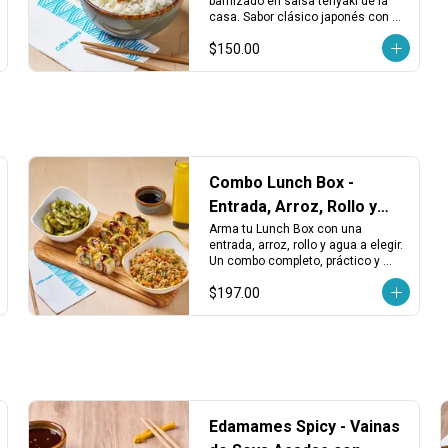
barnizado en salsa teriyaki de la 
casa. Sabor clásico japonés con un 
toque dulce y reconfortante.
$150.00
Combo Lunch Box -
Entrada, Arroz, Rollo y
Agua
Arma tu Lunch Box con una 
entrada, arroz, rollo y agua a elegir. 
Un combo completo, práctico y 
balanceado para disfrutar en 
$197.00
cualquier momento del día.
Edamames Spicy - Vainas