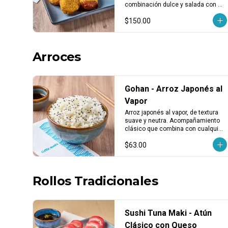
pzas)
combinación dulce y salada con 
textura crujiente. Porción de 3 
$150.00
piezas.
Arroces
Gohan - Arroz Japonés al
Vapor
Arroz japonés al vapor, de textura 
suave y neutra. Acompañamiento 
clásico que combina con cualquier 
platillo.
$63.00
Rollos Tradicionales
Sushi Tuna Maki - Atún
Clásico con Queso