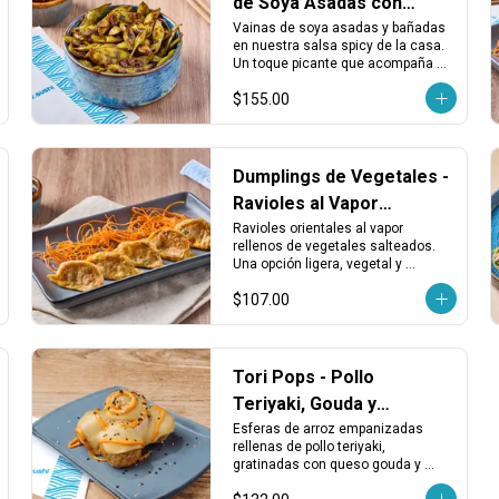
de Soya Asadas con
Salsa Spicy
Vainas de soya asadas y bañadas 
en nuestra salsa spicy de la casa. 
Un toque picante que acompaña 
perfecto cualquier rollo o entrada 
$155.00
ligera.
Dumplings de Vegetales -
Ravioles al Vapor
Rellenos de Vegetales
Ravioles orientales al vapor 
rellenos de vegetales salteados. 
Una opción ligera, vegetal y 
sabrosa que acompaña muy bien 
$107.00
cualquier plato principal.
Tori Pops - Pollo
Teriyaki, Gouda y
Sriracha
Esferas de arroz empanizadas 
rellenas de pollo teriyaki, 
gratinadas con queso gouda y 
bañadas con salsa mayo sriracha.