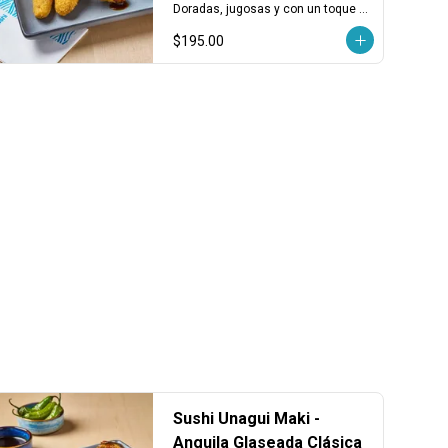
pzas)
Doradas, jugosas y con un toque 
marino cremoso. Porción de 3 
$195.00
piezas.
Sushi Unagui Maki -
Anguila Glaseada Clásica