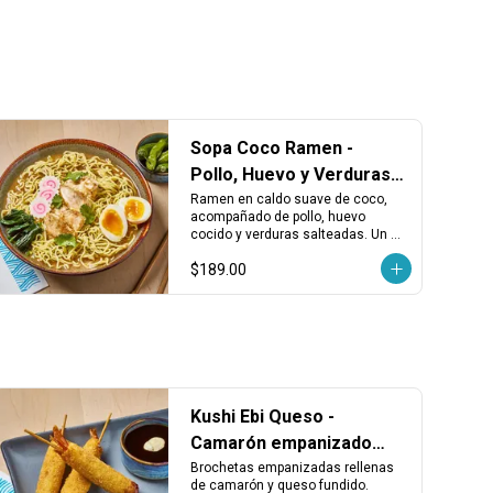
Sopa Coco Ramen -
Pollo, Huevo y Verduras
en Caldo de Coco
Ramen en caldo suave de coco, 
acompañado de pollo, huevo 
cocido y verduras salteadas. Un 
ramen diferente, aromático y con 
$189.00
un sabor ligeramente dulce.
Kushi Ebi Queso -
Camarón empanizado
con queso fundido (3
Brochetas empanizadas rellenas 
de camarón y queso fundido. 