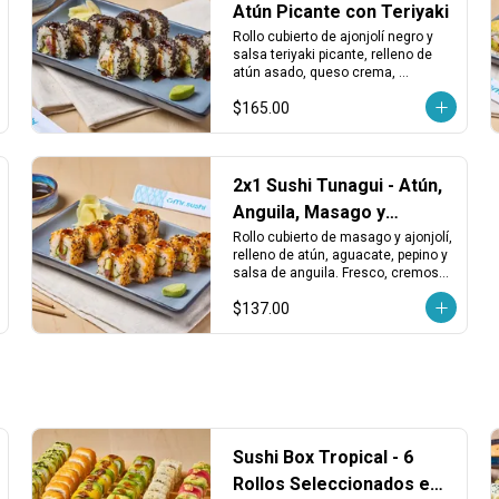
Atún Picante con Teriyaki
Rollo cubierto de ajonjolí negro y 
salsa teriyaki picante, relleno de 
atún asado, queso crema, 
aguacate, kakiage y chiles 
$165.00
toreados. Intenso, cremoso y con 
buen picor.
2x1 Sushi Tunagui - Atún,
Anguila, Masago y
Aguacate
Rollo cubierto de masago y ajonjolí, 
relleno de atún, aguacate, pepino y 
salsa de anguila. Fresco, cremoso 
y con un toque dulce y marino.
$137.00
Sushi Box Tropical - 6
Rollos Seleccionados en