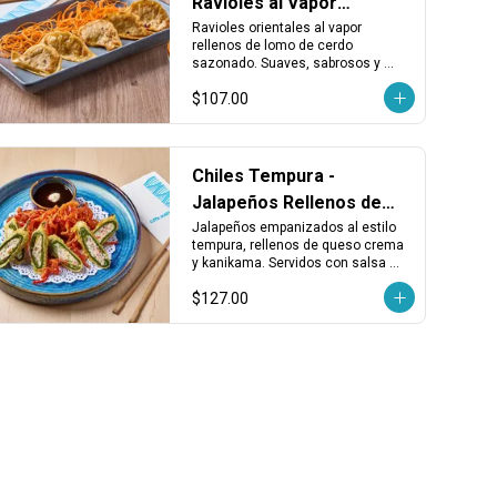
Ravioles al Vapor
Rellenos de Lomo
Ravioles orientales al vapor 
rellenos de lomo de cerdo 
sazonado. Suaves, sabrosos y 
perfectos como entrada o 
$107.00
acompañamiento.
Chiles Tempura -
Jalapeños Rellenos de
Queso y Kanikama
Jalapeños empanizados al estilo 
tempura, rellenos de queso crema 
y kanikama. Servidos con salsa 
kushiague. Una entrada crujiente y 
$127.00
sabrosa con un toque picante 
balanceado.