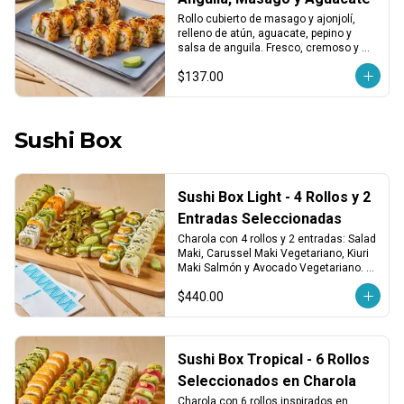
Rollo cubierto de masago y ajonjolí, 
relleno de atún, aguacate, pepino y 
salsa de anguila. Fresco, cremoso y 
con un toque dulce y marino.
$137.00
Sushi Box
Sushi Box Light - 4 Rollos y 2
Entradas Seleccionadas
Charola con 4 rollos y 2 entradas: Salad 
Maki, Carussel Maki Vegetariano, Kiuri 
Maki Salmón y Avocado Vegetariano. 
Incluye edamames y 4 nigiris de 
$440.00
aguacate. ¡Ligero, fresco y delicioso!
Sushi Box Tropical - 6 Rollos
Seleccionados en Charola
Charola con 6 rollos inspirados en 