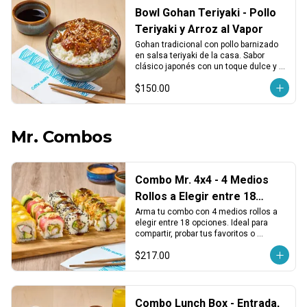
Bowl Gohan Teriyaki - Pollo
Teriyaki y Arroz al Vapor
Gohan tradicional con pollo barnizado 
en salsa teriyaki de la casa. Sabor 
clásico japonés con un toque dulce y 
reconfortante.
$150.00
Mr. Combos
Combo Mr. 4x4 - 4 Medios
Rollos a Elegir entre 18
Opciones
Arma tu combo con 4 medios rollos a 
elegir entre 18 opciones. Ideal para 
compartir, probar tus favoritos o 
descubrir nuevos sabores.
$217.00
Combo Lunch Box - Entrada,