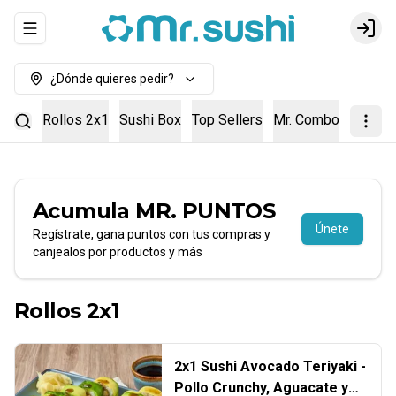
Abrir menu de navegación
Login
¿Dónde quieres pedir?
Rollos 2x1
Sushi Box
Top Sellers
Mr. Combos
Entra
Acumula
MR. PUNTOS
Únete
Regístrate, gana puntos con tus compras y
canjealos por productos y más
Rollos 2x1
2x1 Sushi Avocado Teriyaki -
Pollo Crunchy, Aguacate y