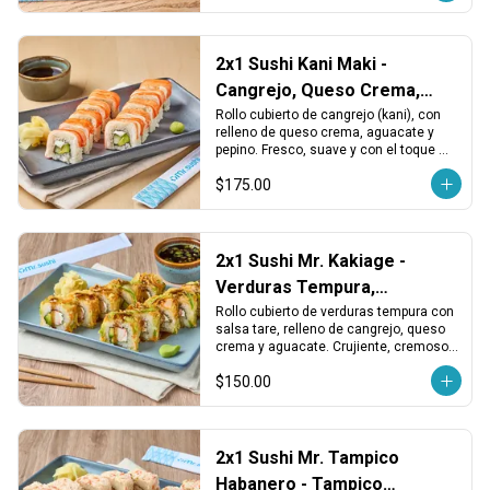
2x1 Sushi Kani Maki -
Cangrejo, Queso Crema,
Aguacate y Pepino
Rollo cubierto de cangrejo (kani), con 
relleno de queso crema, aguacate y 
pepino. Fresco, suave y con el toque 
cremoso tradicional.
$175.00
2x1 Sushi Mr. Kakiage -
Verduras Tempura,
Cangrejo y Queso
Rollo cubierto de verduras tempura con 
salsa tare, relleno de cangrejo, queso 
crema y aguacate. Crujiente, cremoso y 
con un toque dulce japonés.
$150.00
2x1 Sushi Mr. Tampico
Habanero - Tampico