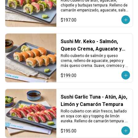
Rollo cubierto de atún, aguacate, 
chipotle y burbujas tempura. Relleno de 
camarón empanizado, aguacate, salsa 
chipotle y más burbujas tempura. 
$197.00
Intenso, crujiente y adictivo.
Sushi Mr. Keko - Salmón,
Queso Crema, Aguacate y
Pepino
Rollo cubierto de salmón y queso 
crema, relleno de aguacate, pepino y 
más queso crema. Suave, cremoso y 
con un toque fresco en cada bocado.
$199.00
Sushi Garlic Tuna - Atún, Ajo,
Limón y Camarón Tempura
Rollo cubierto con atún fresco, bañado 
en soya con ajo y topping de limón 
eureka. Relleno de camarón tempura y 
aguacate. Fresco, cítrico y con un 
$195.00
toque crujiente.