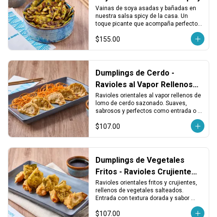
Vainas de soya asadas y bañadas en 
nuestra salsa spicy de la casa. Un 
toque picante que acompaña perfecto 
cualquier rollo o entrada ligera.
$155.00
Dumplings de Cerdo -
Ravioles al Vapor Rellenos
de Lomo
Ravioles orientales al vapor rellenos de 
lomo de cerdo sazonado. Suaves, 
sabrosos y perfectos como entrada o 
acompañamiento.
$107.00
Dumplings de Vegetales
Fritos - Ravioles Crujientes
de Vegetales
Ravioles orientales fritos y crujientes, 
rellenos de vegetales salteados. 
Entrada con textura dorada y sabor 
vegetal que combina con todo.
$107.00