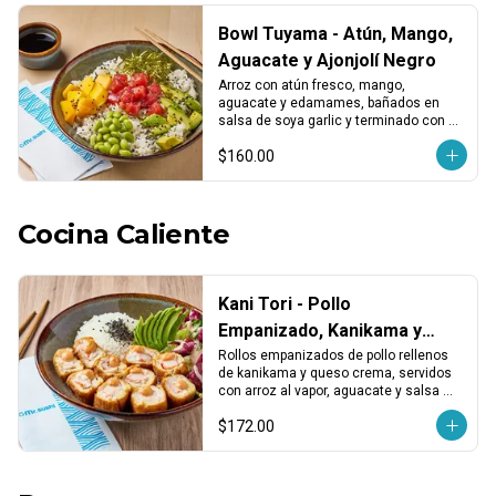
Bowl Tuyama - Atún, Mango,
Aguacate y Ajonjolí Negro
Arroz con atún fresco, mango, 
aguacate y edamames, bañados en 
salsa de soya garlic y terminado con 
ajonjolí negro. Fresco, dulce y 
$160.00
equilibrado.
Cocina Caliente
Kani Tori - Pollo
Empanizado, Kanikama y
Salsa Chipotle
Rollos empanizados de pollo rellenos 
de kanikama y queso crema, servidos 
con arroz al vapor, aguacate y salsa 
chipotle. Cremoso, crujiente y 
$172.00
reconfortante.