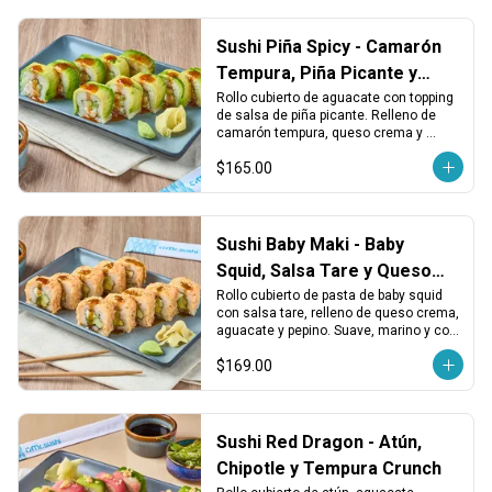
Sushi Piña Spicy - Camarón
Tempura, Piña Picante y
Queso
Rollo cubierto de aguacate con topping 
de salsa de piña picante. Relleno de 
camarón tempura, queso crema y 
pepino. Dulce, picante y crujiente.
$165.00
Sushi Baby Maki - Baby
Squid, Salsa Tare y Queso
Crema
Rollo cubierto de pasta de baby squid 
con salsa tare, relleno de queso crema, 
aguacate y pepino. Suave, marino y con 
un toque dulce japonés.
$169.00
Sushi Red Dragon - Atún,
Chipotle y Tempura Crunch