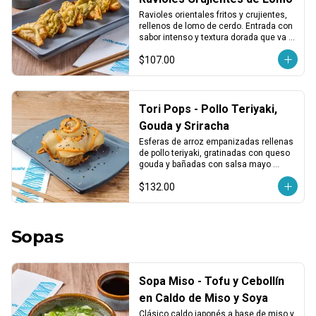
Ravioles orientales fritos y crujientes, 
rellenos de lomo de cerdo. Entrada con 
sabor intenso y textura dorada que va 
bien con cualquier plato.
$107.00
Tori Pops - Pollo Teriyaki,
Gouda y Sriracha
Esferas de arroz empanizadas rellenas 
de pollo teriyaki, gratinadas con queso 
gouda y bañadas con salsa mayo 
sriracha.
$132.00
Sopas
Sopa Miso - Tofu y Cebollín
en Caldo de Miso y Soya
Clásico caldo japonés a base de miso y 