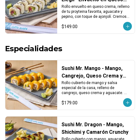
con tu proteina favorita
Rollo envuelto en queso crema, relleno 
de tu proyteina favorita, aguacate y 
pepino, con toque de ajonjolí. Cremoso, 
fresco y con equilibrio en cada bocado.
$149.00
Especialidades
Sushi Mr. Mango - Mango,
Cangrejo, Queso Crema y
Aguacate
Rollo cubierto de mango y salsa 
especial de la casa, relleno de 
cangrejo, queso crema y aguacate. 
Dulce, cremoso y con un toque tropical.
$179.00
Sushi Mr. Dragon - Mango,
Shichimi y Camarón Crunchy
Rollo cubierto con mango, aguacate, 