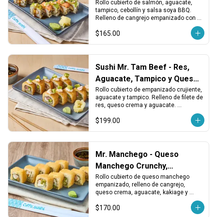
Tampico
Rollo cubierto de salmón, aguacate, 
tampico, cebollín y salsa soya BBQ. 
Relleno de cangrejo empanizado con 
queso crema. Intenso, cremoso y con 
$165.00
gran contraste.
Sushi Mr. Tam Beef - Res,
Aguacate, Tampico y Queso
Crema
Rollo cubierto de empanizado crujiente, 
aguacate y tampico. Relleno de filete de 
res, queso crema y aguacate. 
Sustancioso, cremoso y con textura 
$199.00
dorada.
Mr. Manchego - Queso
Manchego Crunchy,
Cangrejo y Aguacate
Rollo cubierto de queso manchego 
empanizado, relleno de cangrejo, 
queso crema, aguacate, kakiage y 
chile. Crujiente, cremoso y con un 
$170.00
toque picante.