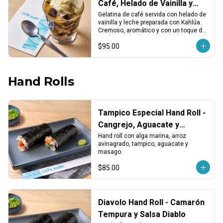
Café, Helado de Vainilla y
Kahlúa
Gelatina de café servida con helado de 
vainilla y leche preparada con Kahlúa. 
Cremoso, aromático y con un toque de 
licor.
$95.00
Hand Rolls
Tampico Especial Hand Roll -
Cangrejo, Aguacate y
Masago
Hand roll con alga marina, arroz 
avinagrado, tampico, aguacate y 
masago.
$85.00
Diavolo Hand Roll - Camarón
Tempura y Salsa Diablo