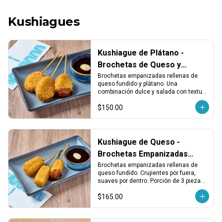
Kushiagues
Kushiague de Plátano -
Brochetas de Queso y
Plátano Empanizado (3 pzas)
Brochetas empanizadas rellenas de 
queso fundido y plátano. Una 
combinación dulce y salada con textura 
crujiente. Porción de 3 piezas.
$150.00
Kushiague de Queso -
Brochetas Empanizadas
Rellenas de Queso Fundido
Brochetas empanizadas rellenas de 
queso fundido. Crujientes por fuera, 
(3 pzas)
suaves por dentro. Porción de 3 piezas, 
ideales como entrada o para compartir.
$165.00