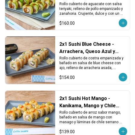
Zanahoria
Rollo cubierto de aguacate con salsa 
teriyaki, relleno de pollo empanizado y 
zanahoria. Crujiente, dulce y con un 
toque fresco.
$160.00
2x1 Sushi Blue Cheese -
Arrachera, Queso Azul y
Costra Crujiente
Rollo cubierto de costra empanizada y 
bañado en salsa de blue cheese con 
ajo, relleno de arrachera asada, 
aguacate y queso crema, terminado 
$154.00
con cebollín fresco.
2x1 Sushi Hot Mango -
Kanikama, Mango y Chile
Serrano
Rollo cubierto de arroz sabor mango, 
bañado en salsa de mango con 
masago y láminas de chile serrano 
tempurizado. Relleno de piña, 
$139.00
kanikama, aguacate y queso crema.