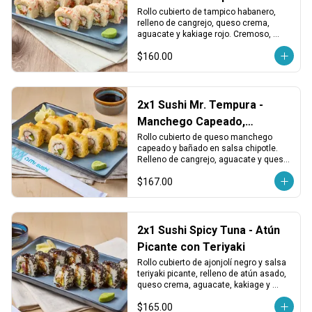
Picante, Cangrejo y Queso
Rollo cubierto de tampico habanero, 
relleno de cangrejo, queso crema, 
aguacate y kakiage rojo. Cremoso, 
picante y con un toque vegetal 
$160.00
crujiente.
2x1 Sushi Mr. Tempura -
Manchego Capeado,
Cangrejo y Chipotle
Rollo cubierto de queso manchego 
capeado y bañado en salsa chipotle. 
Relleno de cangrejo, aguacate y queso 
crema. Cremoso, crujiente y con toque 
$167.00
ahumado.
2x1 Sushi Spicy Tuna - Atún
Picante con Teriyaki
Rollo cubierto de ajonjolí negro y salsa 
teriyaki picante, relleno de atún asado, 
queso crema, aguacate, kakiage y 
chiles toreados. Intenso, cremoso y 
$165.00
con buen picor.