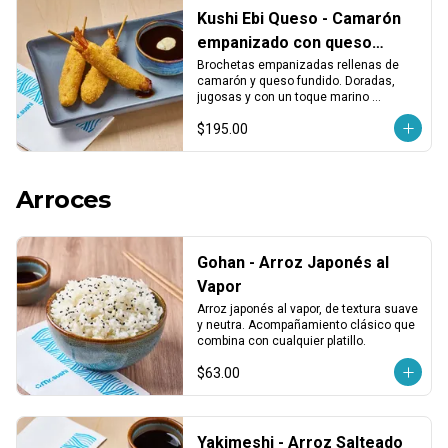
Kushi Ebi Queso - Camarón
empanizado con queso
fundido (3 pzas)
Brochetas empanizadas rellenas de 
camarón y queso fundido. Doradas, 
jugosas y con un toque marino 
cremoso. Porción de 3 piezas.
$195.00
Arroces
Gohan - Arroz Japonés al
Vapor
Arroz japonés al vapor, de textura suave 
y neutra. Acompañamiento clásico que 
combina con cualquier platillo.
$63.00
Yakimeshi - Arroz Salteado