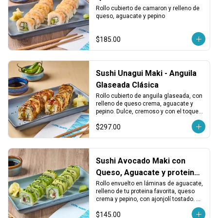
Rollo cubierto de camaron y relleno de 
queso, aguacate y pepino
$185.00
Sushi Unagui Maki - Anguila
Glaseada Clásica
Rollo cubierto de anguila glaseada, con 
relleno de queso crema, aguacate y 
pepino. Dulce, cremoso y con el toque 
ahumado clásico de la unagi.
$297.00
Sushi Avocado Maki con
Queso, Aguacate y proteina
a elegir:
Rollo envuelto en láminas de aguacate, 
relleno de tu proteina favorita, queso 
crema y pepino, con ajonjolí tostado. 
Cremoso, fresco y con un toque 
$145.00
equilibrado.