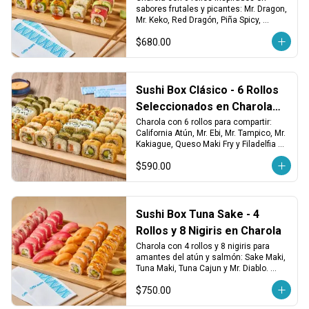
sabores frutales y picantes: Mr. Dragon, 
Mr. Keko, Red Dragón, Piña Spicy, 
California Maki Salmón y Avocado Maki 
$680.00
Vegetariano. ¡Fresco, atrevido y lleno de 
sabor!
Sushi Box Clásico - 6 Rollos
Seleccionados en Charola
para Compartir
Charola con 6 rollos para compartir: 
California Atún, Mr. Ebi, Mr. Tampico, Mr. 
Kakiague, Queso Maki Fry y Filadelfia 
Salmón. ¡Variedad clásica en cada 
$590.00
bocado!
Sushi Box Tuna Sake - 4
Rollos y 8 Nigiris en Charola
Charola con 4 rollos y 8 nigiris para 
amantes del atún y salmón: Sake Maki, 
Tuna Maki, Tuna Cajun y Mr. Diablo. 
Incluye 4 nigiris de atún y 4 de salmón 
$750.00
fresco. ¡Perfecto para los que saben lo 
que quieren!