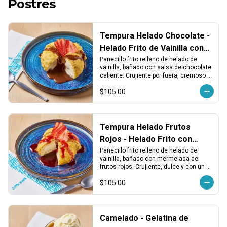
Postres
Tempura Helado Chocolate -
Helado Frito de Vainilla con
Chocolate
Panecillo frito relleno de helado de 
vainilla, bañado con salsa de chocolate 
caliente. Crujiente por fuera, cremoso 
por dentro.
$105.00
Tempura Helado Frutos
Rojos - Helado Frito con
Mermelada de Berries
Panecillo frito relleno de helado de 
vainilla, bañado con mermelada de 
frutos rojos. Crujiente, dulce y con un 
toque ácido y frutal.
$105.00
Camelado - Gelatina de