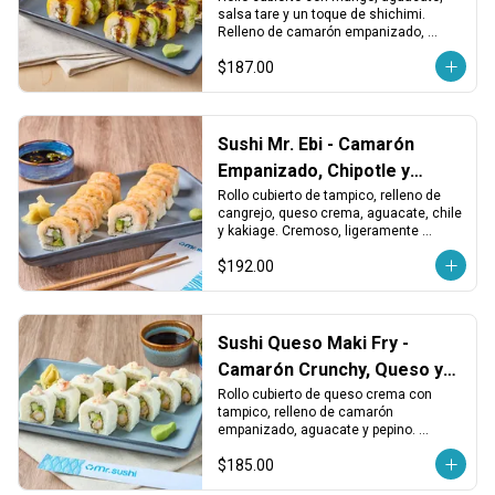
salsa tare y un toque de shichimi. 
Relleno de camarón empanizado, 
queso crema y aguacate. Dulce, 
$187.00
picante y crujiente.
Sushi Mr. Ebi - Camarón
Empanizado, Chipotle y
Queso
Rollo cubierto de tampico, relleno de 
cangrejo, queso crema, aguacate, chile 
y kakiage. Cremoso, ligeramente 
picante y con un toque crujiente.
$192.00
Sushi Queso Maki Fry -
Camarón Crunchy, Queso y
Tampico
Rollo cubierto de queso crema con 
tampico, relleno de camarón 
empanizado, aguacate y pepino. 
Crujiente, cremoso y con sabor 
$185.00
equilibrado.