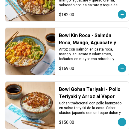
mango, aguacate y queso crema, 
salseado con salsa tare y toque de 
shichimi. Dulce, cremoso y con picor 
$182.00
equilibrado.
Bowl Kin Roca - Salmón
Roca, Mango, Aguacate y
Edamames
Arroz con salmón en pasta roca, 
mango, aguacate y edamames, 
bañados en mayonesa sriracha y 
terminado con ajonjolí. Cremoso, spicy 
$169.00
y lleno de textura.
Bowl Gohan Teriyaki - Pollo
Teriyaki y Arroz al Vapor
Gohan tradicional con pollo barnizado 
en salsa teriyaki de la casa. Sabor 
clásico japonés con un toque dulce y 
reconfortante.
$150.00