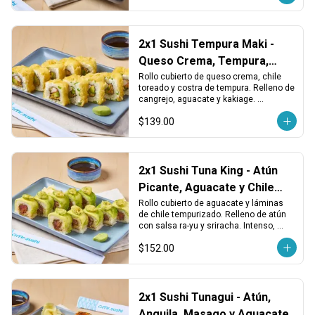
2x1 Sushi Tempura Maki -
Queso Crema, Tempura,
Cangrejo y Chile
Rollo cubierto de queso crema, chile 
toreado y costra de tempura. Relleno de 
cangrejo, aguacate y kakiage. 
Cremoso, dorado y con un toque 
$139.00
picante.
2x1 Sushi Tuna King - Atún
Picante, Aguacate y Chile
Tempura
Rollo cubierto de aguacate y láminas 
de chile tempurizado. Relleno de atún 
con salsa ra-yu y sriracha. Intenso, 
picante y con textura crujiente.
$152.00
2x1 Sushi Tunagui - Atún,
Anguila, Masago y Aguacate