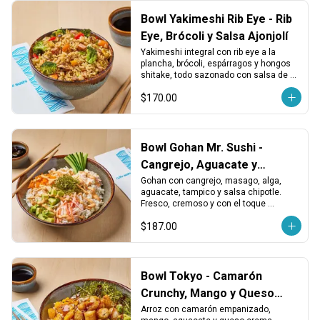
Bowl Yakimeshi Rib Eye - Rib
Eye, Brócoli y Salsa Ajonjolí
Yakimeshi integral con rib eye a la 
plancha, brócoli, espárragos y hongos 
shitake, todo sazonado con salsa de 
ajonjolí. Sustancioso, aromático y 
$170.00
balanceado.
Bowl Gohan Mr. Sushi -
Cangrejo, Aguacate y
Tampico
Gohan con cangrejo, masago, alga, 
aguacate, tampico y salsa chipotle. 
Fresco, cremoso y con el toque 
especial de la casa.
$187.00
Bowl Tokyo - Camarón
Crunchy, Mango y Queso
Crema
Arroz con camarón empanizado, 