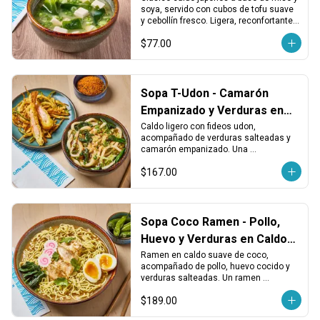
soya, servido con cubos de tofu suave 
y cebollín fresco. Ligera, reconfortante y 
perfecta para abrir el apetito.
$77.00
Sopa T-Udon - Camarón
Empanizado y Verduras en
Caldo Udon
Caldo ligero con fideos udon, 
acompañado de verduras salteadas y 
camarón empanizado. Una 
combinación sabrosa con textura 
$167.00
suave y crujiente en cada bocado.
Sopa Coco Ramen - Pollo,
Huevo y Verduras en Caldo
de Coco
Ramen en caldo suave de coco, 
acompañado de pollo, huevo cocido y 
verduras salteadas. Un ramen 
diferente, aromático y con un sabor 
$189.00
ligeramente dulce.