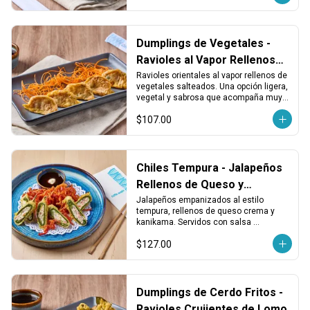
Dumplings de Vegetales -
Ravioles al Vapor Rellenos
de Vegetales
Ravioles orientales al vapor rellenos de 
vegetales salteados. Una opción ligera, 
vegetal y sabrosa que acompaña muy 
bien cualquier plato principal.
$107.00
Chiles Tempura - Jalapeños
Rellenos de Queso y
Kanikama
Jalapeños empanizados al estilo 
tempura, rellenos de queso crema y 
kanikama. Servidos con salsa 
kushiague. Una entrada crujiente y 
$127.00
sabrosa con un toque picante 
balanceado.
Dumplings de Cerdo Fritos -
Ravioles Crujientes de Lomo