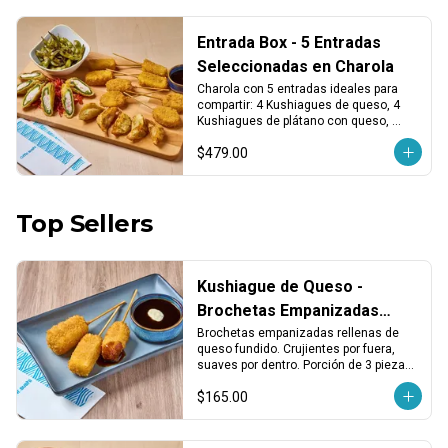
Entrada Box - 5 Entradas
Seleccionadas en Charola
Charola con 5 entradas ideales para 
compartir: 4 Kushiagues de queso, 4 
Kushiagues de plátano con queso, 
dumplings vegetales fritos, chiles 
$479.00
tempura y edamames asados. ¡Puro 
antojo desde el primer bocado!
Top Sellers
Kushiague de Queso -
Brochetas Empanizadas
Rellenas de Queso Fundido
Brochetas empanizadas rellenas de 
queso fundido. Crujientes por fuera, 
(3 pzas)
suaves por dentro. Porción de 3 piezas, 
ideales como entrada o para compartir.
$165.00