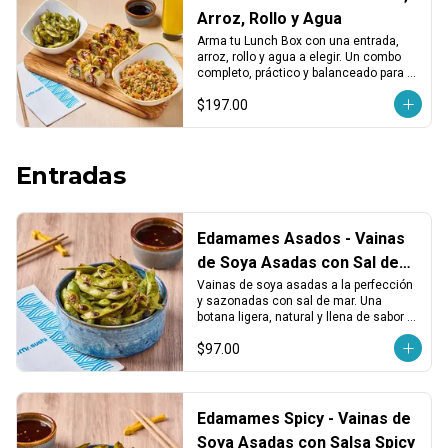
Arroz, Rollo y Agua
Arma tu Lunch Box con una entrada, 
arroz, rollo y agua a elegir. Un combo 
completo, práctico y balanceado para 
disfrutar en cualquier momento del día.
$197.00
Entradas
Edamames Asados - Vainas
de Soya Asadas con Sal de
Mar
Vainas de soya asadas a la perfección 
y sazonadas con sal de mar. Una 
botana ligera, natural y llena de sabor 
para abrir el apetito o acompañar tu rollo 
$97.00
favorito.
Edamames Spicy - Vainas de
Soya Asadas con Salsa Spicy