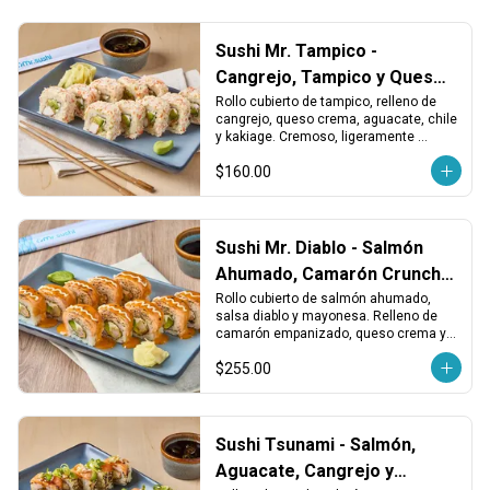
Sushi Mr. Tampico -
Cangrejo, Tampico y Queso
Crema
Rollo cubierto de tampico, relleno de 
cangrejo, queso crema, aguacate, chile 
y kakiage. Cremoso, ligeramente 
picante y con un toque crujiente.
$160.00
Sushi Mr. Diablo - Salmón
Ahumado, Camarón Crunchy
y Queso
Rollo cubierto de salmón ahumado, 
salsa diablo y mayonesa. Relleno de 
camarón empanizado, queso crema y 
aguacate. Ahumado, picante y 
$255.00
cremoso.
Sushi Tsunami - Salmón,
Aguacate, Cangrejo y