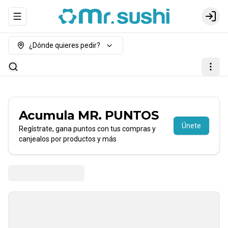
Abrir menu de navegación
Login
¿Dónde quieres pedir?
Acumula
MR. PUNTOS
Únete
Regístrate, gana puntos con tus compras y
canjealos por productos y más