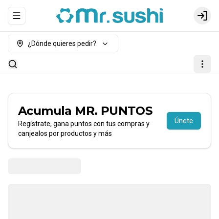
Abrir menu de navegación
Login
¿Dónde quieres pedir?
Acumula
MR. PUNTOS
Únete
Regístrate, gana puntos con tus compras y
canjealos por productos y más