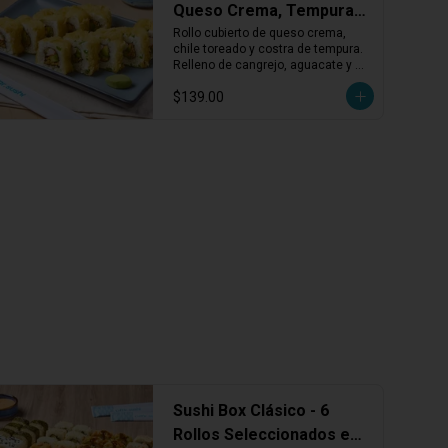
Queso Crema, Tempura,
Cangrejo y Chile
Rollo cubierto de queso crema, 
chile toreado y costra de tempura. 
Relleno de cangrejo, aguacate y 
kakiage. Cremoso, dorado y con un 
$139.00
toque picante.
Sushi Box Clásico - 6
Rollos Seleccionados en