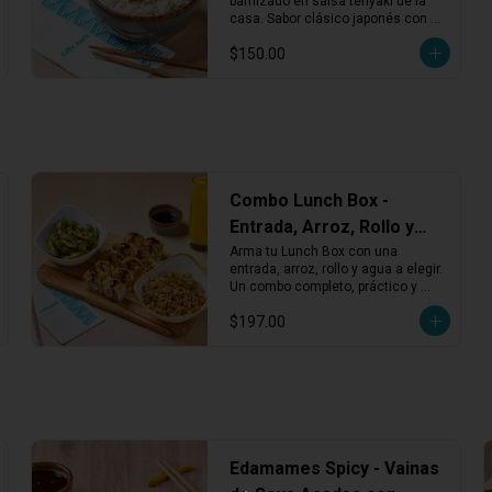
barnizado en salsa teriyaki de la 
casa. Sabor clásico japonés con un 
toque dulce y reconfortante.
$150.00
Combo Lunch Box -
Entrada, Arroz, Rollo y
Agua
Arma tu Lunch Box con una 
entrada, arroz, rollo y agua a elegir. 
Un combo completo, práctico y 
balanceado para disfrutar en 
$197.00
cualquier momento del día.
Edamames Spicy - Vainas