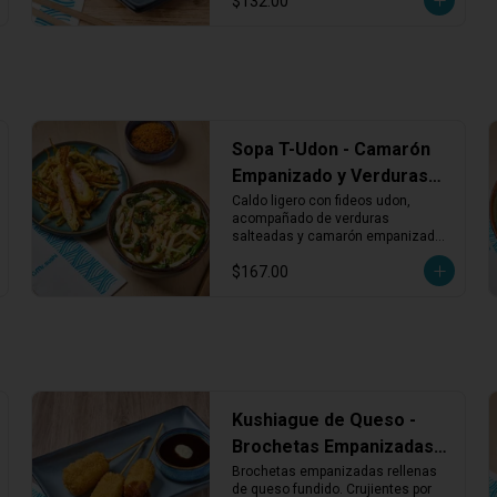
$132.00
Sopa T-Udon - Camarón
Empanizado y Verduras
en Caldo Udon
Caldo ligero con fideos udon, 
acompañado de verduras 
salteadas y camarón empanizado. 
Una combinación sabrosa con 
$167.00
textura suave y crujiente en cada 
bocado.
Kushiague de Queso -
Brochetas Empanizadas
Rellenas de Queso
Brochetas empanizadas rellenas 
de queso fundido. Crujientes por 