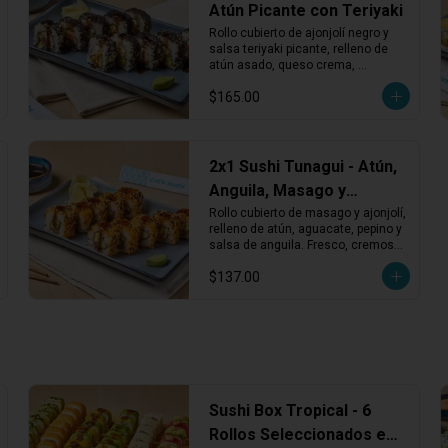
Atún Picante con Teriyaki
Rollo cubierto de ajonjolí negro y 
salsa teriyaki picante, relleno de 
atún asado, queso crema, 
aguacate, kakiage y chiles 
$165.00
toreados. Intenso, cremoso y con 
buen picor.
2x1 Sushi Tunagui - Atún,
Anguila, Masago y
Aguacate
Rollo cubierto de masago y ajonjolí, 
relleno de atún, aguacate, pepino y 
salsa de anguila. Fresco, cremoso 
y con un toque dulce y marino.
$137.00
Sushi Box Tropical - 6
Rollos Seleccionados en