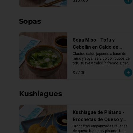
$107.00
cualquier plato.
Sopas
Sopa Miso - Tofu y
Cebollín en Caldo de
Miso y Soya
Clásico caldo japonés a base de 
miso y soya, servido con cubos de 
tofu suave y cebollín fresco. Ligera, 
reconfortante y perfecta para abrir 
$77.00
el apetito.
Kushiagues
Kushiague de Plátano -
Brochetas de Queso y
Plátano Empanizado (3
Brochetas empanizadas rellenas 
de queso fundido y plátano. Una 