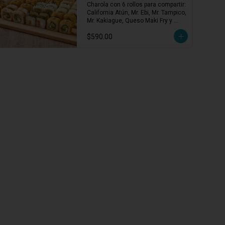
Charola para Compartir
Charola con 6 rollos para compartir: 
California Atún, Mr. Ebi, Mr. Tampico, 
Mr. Kakiague, Queso Maki Fry y 
Filadelfia Salmón. ¡Variedad clásica 
$590.00
en cada bocado!