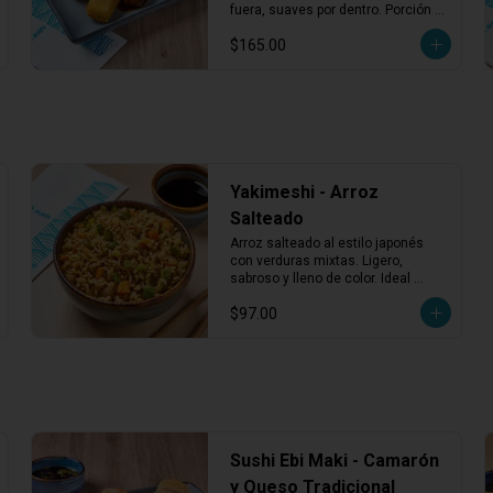
Fundido (3 pzas)
fuera, suaves por dentro. Porción 
de 3 piezas, ideales como entrada 
$165.00
o para compartir.
Yakimeshi - Arroz
Salteado
Arroz salteado al estilo japonés 
con verduras mixtas. Ligero, 
sabroso y lleno de color. Ideal 
como opción vegetariana o 
$97.00
acompañamiento.
Sushi Ebi Maki - Camarón
y Queso Tradicional