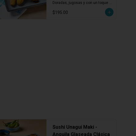
pzas)
Doradas, jugosas y con un toque 
marino cremoso. Porción de 3 
$195.00
piezas.
Sushi Unagui Maki -
Anguila Glaseada Clásica