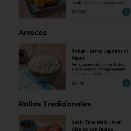
pzas)
combinación dulce y salada con 
textura crujiente. Porción de 3 
$150.00
piezas.
Arroces
Gohan - Arroz Japonés al
Vapor
Arroz japonés al vapor, de textura 
suave y neutra. Acompañamiento 
clásico que combina con cualquier 
platillo.
$63.00
Rollos Tradicionales
Sushi Tuna Maki - Atún
Clásico con Queso