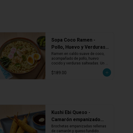
Sopa Coco Ramen -
Pollo, Huevo y Verduras
en Caldo de Coco
Ramen en caldo suave de coco, 
acompañado de pollo, huevo 
cocido y verduras salteadas. Un 
ramen diferente, aromático y con 
$189.00
un sabor ligeramente dulce.
Kushi Ebi Queso -
Camarón empanizado
con queso fundido (3
Brochetas empanizadas rellenas 
de camarón y queso fundido. 