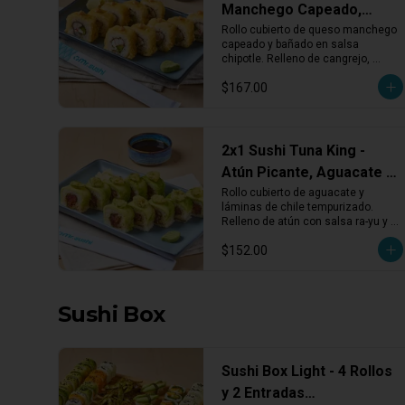
Manchego Capeado,
Cangrejo y Chipotle
Rollo cubierto de queso manchego 
capeado y bañado en salsa 
chipotle. Relleno de cangrejo, 
aguacate y queso crema. 
$167.00
Cremoso, crujiente y con toque 
ahumado.
2x1 Sushi Tuna King -
Atún Picante, Aguacate y
Chile Tempura
Rollo cubierto de aguacate y 
láminas de chile tempurizado. 
Relleno de atún con salsa ra-yu y 
sriracha. Intenso, picante y con 
$152.00
textura crujiente.
Sushi Box
Sushi Box Light - 4 Rollos
y 2 Entradas