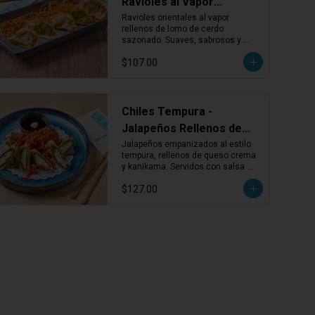
Ravioles al Vapor
Rellenos de Lomo
Ravioles orientales al vapor 
rellenos de lomo de cerdo 
sazonado. Suaves, sabrosos y 
perfectos como entrada o 
$107.00
acompañamiento.
Chiles Tempura -
Jalapeños Rellenos de
Queso y Kanikama
Jalapeños empanizados al estilo 
tempura, rellenos de queso crema 
y kanikama. Servidos con salsa 
kushiague. Una entrada crujiente y 
$127.00
sabrosa con un toque picante 
balanceado.