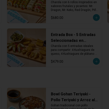
Charola
Charola con 6 rollos inspirados en 
sabores frutales y picantes: Mr. 
Dragon, Mr. Keko, Red Dragón, Piña 
Spicy, California Maki Salmón y 
$680.00
Avocado Maki Vegetariano. 
¡Fresco, atrevido y lleno de sabor!
Entrada Box - 5 Entradas
Seleccionadas en
Charola
Charola con 5 entradas ideales 
para compartir: 4 Kushiagues de 
queso, 4 Kushiagues de plátano 
con queso, dumplings vegetales 
$479.00
fritos, chiles tempura y edamames 
asados. ¡Puro antojo desde el 
primer bocado!
Bowl Gohan Teriyaki -
Pollo Teriyaki y Arroz al
Vapor
Gohan tradicional con pollo 