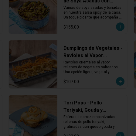
de Soya Asadas con
Salsa Spicy
Vainas de soya asadas y bañadas 
en nuestra salsa spicy de la casa. 
Un toque picante que acompaña 
perfecto cualquier rollo o entrada 
$155.00
ligera.
Dumplings de Vegetales -
Ravioles al Vapor
Rellenos de Vegetales
Ravioles orientales al vapor 
rellenos de vegetales salteados. 
Una opción ligera, vegetal y 
sabrosa que acompaña muy bien 
$107.00
cualquier plato principal.
Tori Pops - Pollo
Teriyaki, Gouda y
Sriracha
Esferas de arroz empanizadas 
rellenas de pollo teriyaki, 
gratinadas con queso gouda y 
bañadas con salsa mayo sriracha.