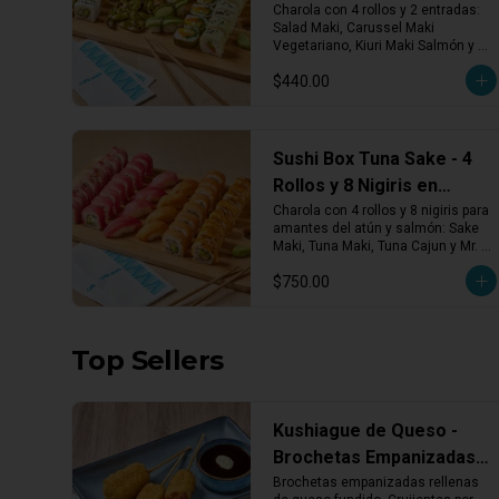
Seleccionadas
Charola con 4 rollos y 2 entradas: 
Salad Maki, Carussel Maki 
Vegetariano, Kiuri Maki Salmón y 
Avocado Vegetariano. Incluye 
$440.00
edamames y 4 nigiris de aguacate. 
¡Ligero, fresco y delicioso!
Sushi Box Tuna Sake - 4
Rollos y 8 Nigiris en
Charola
Charola con 4 rollos y 8 nigiris para 
amantes del atún y salmón: Sake 
Maki, Tuna Maki, Tuna Cajun y Mr. 
Diablo. Incluye 4 nigiris de atún y 4 
$750.00
de salmón fresco. ¡Perfecto para 
los que saben lo que quieren!
Top Sellers
Kushiague de Queso -
Brochetas Empanizadas
Rellenas de Queso
Brochetas empanizadas rellenas 