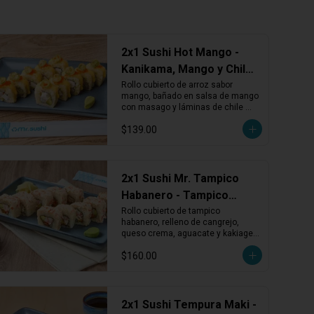
2x1 Sushi Hot Mango -
Kanikama, Mango y Chile
Serrano
Rollo cubierto de arroz sabor 
mango, bañado en salsa de mango 
con masago y láminas de chile 
serrano tempurizado. Relleno de 
$139.00
piña, kanikama, aguacate y queso 
crema.
2x1 Sushi Mr. Tampico
Habanero - Tampico
Picante, Cangrejo y
Rollo cubierto de tampico 
habanero, relleno de cangrejo, 
Queso
queso crema, aguacate y kakiage 
rojo. Cremoso, picante y con un 
$160.00
toque vegetal crujiente.
2x1 Sushi Tempura Maki -