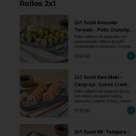
Rollos 2x1
2x1 Sushi Avocado
Teriyaki - Pollo Crunchy,
Aguacate y Zanahoria
Rollo cubierto de aguacate con 
salsa teriyaki, relleno de pollo 
empanizado y zanahoria. Crujiente, 
dulce y con un toque fresco.
$160.00
2x1 Sushi Kani Maki -
Cangrejo, Queso Crema,
Aguacate y Pepino
Rollo cubierto de cangrejo (kani), 
con relleno de queso crema, 
aguacate y pepino. Fresco, suave y 
con el toque cremoso tradicional.
$175.00
2x1 Sushi Mr. Tempura -