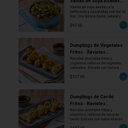
Vainas de Soya Asadas
con Sal de Mar
Vainas de soya asadas a la 
perfección y sazonadas con sal de 
mar. Una botana ligera, natural y 
llena de sabor para abrir el apetito o 
$97.00
acompañar tu rollo favorito.
Dumplings de Vegetales
Fritos - Ravioles
Crujientes de Vegetales
Ravioles orientales fritos y 
crujientes, rellenos de vegetales 
salteados. Entrada con textura 
dorada y sabor vegetal que 
$107.00
combina con todo.
Dumplings de Cerdo
Fritos - Ravioles
Crujientes de Lomo
Ravioles orientales fritos y 
crujientes, rellenos de lomo de 
cerdo. Entrada con sabor intenso y 
textura dorada que va bien con 