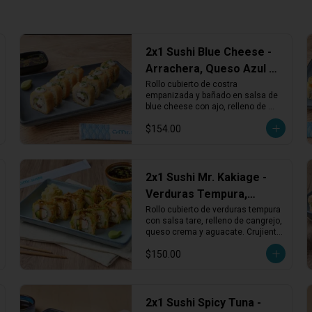
2x1 Sushi Blue Cheese -
Arrachera, Queso Azul y
Costra Crujiente
Rollo cubierto de costra 
empanizada y bañado en salsa de 
blue cheese con ajo, relleno de 
arrachera asada, aguacate y queso 
$154.00
crema, terminado con cebollín 
fresco.
2x1 Sushi Mr. Kakiage -
Verduras Tempura,
Cangrejo y Queso
Rollo cubierto de verduras tempura 
con salsa tare, relleno de cangrejo, 
queso crema y aguacate. Crujiente, 
cremoso y con un toque dulce 
$150.00
japonés.
2x1 Sushi Spicy Tuna -