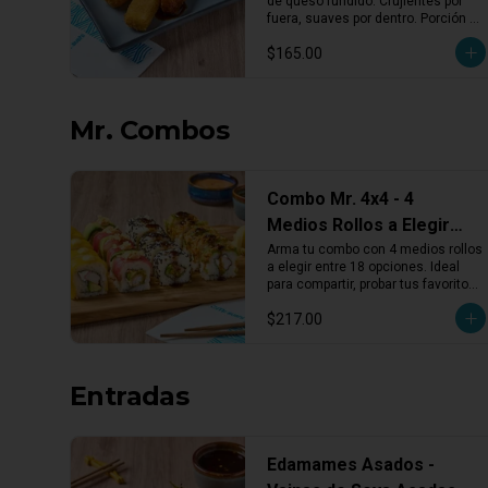
de queso fundido. Crujientes por 
Fundido (3 pzas)
fuera, suaves por dentro. Porción 
de 3 piezas, ideales como entrada 
$165.00
o para compartir.
Mr. Combos
Combo Mr. 4x4 - 4
Medios Rollos a Elegir
entre 18 Opciones
Arma tu combo con 4 medios rollos 
a elegir entre 18 opciones. Ideal 
para compartir, probar tus favoritos 
o descubrir nuevos sabores.
$217.00
Entradas
Edamames Asados -