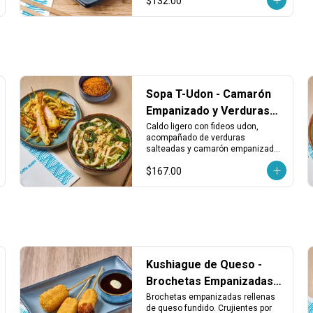
$132.00
Sopa T-Udon - Camarón
Empanizado y Verduras
en Caldo Udon
Caldo ligero con fideos udon, 
acompañado de verduras 
salteadas y camarón empanizado. 
Una combinación sabrosa con 
$167.00
textura suave y crujiente en cada 
bocado.
Kushiague de Queso -
Brochetas Empanizadas
Rellenas de Queso
Brochetas empanizadas rellenas 
de queso fundido. Crujientes por 