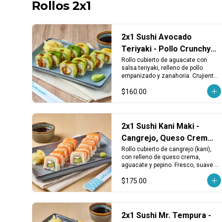
Rollos 2x1
2x1 Sushi Avocado
Teriyaki - Pollo Crunchy,
Aguacate y Zanahoria
Rollo cubierto de aguacate con 
salsa teriyaki, relleno de pollo 
empanizado y zanahoria. Crujiente, 
dulce y con un toque fresco.
$160.00
2x1 Sushi Kani Maki -
Cangrejo, Queso Crema,
Aguacate y Pepino
Rollo cubierto de cangrejo (kani), 
con relleno de queso crema, 
aguacate y pepino. Fresco, suave y 
con el toque cremoso tradicional.
$175.00
2x1 Sushi Mr. Tempura -