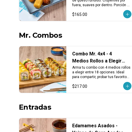
de queso fundido. Crujientes por 
Fundido (3 pzas)
fuera, suaves por dentro. Porción 
de 3 piezas, ideales como entrada 
$165.00
o para compartir.
Mr. Combos
Combo Mr. 4x4 - 4
Medios Rollos a Elegir
entre 18 Opciones
Arma tu combo con 4 medios rollos 
a elegir entre 18 opciones. Ideal 
para compartir, probar tus favoritos 
o descubrir nuevos sabores.
$217.00
Entradas
Edamames Asados -