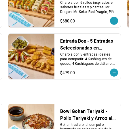
Charola
Charola con 6 rollos inspirados en 
sabores frutales y picantes: Mr. 
Dragon, Mr. Keko, Red Dragón, Piña 
Spicy, California Maki Salmón y 
$680.00
Avocado Maki Vegetariano. 
¡Fresco, atrevido y lleno de sabor!
Entrada Box - 5 Entradas
Seleccionadas en
Charola
Charola con 5 entradas ideales 
para compartir: 4 Kushiagues de 
queso, 4 Kushiagues de plátano 
con queso, dumplings vegetales 
$479.00
fritos, chiles tempura y edamames 
asados. ¡Puro antojo desde el 
primer bocado!
Bowl Gohan Teriyaki -
Pollo Teriyaki y Arroz al
Vapor
Gohan tradicional con pollo 