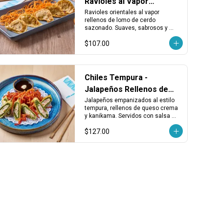
Ravioles al Vapor
Rellenos de Lomo
Ravioles orientales al vapor 
rellenos de lomo de cerdo 
sazonado. Suaves, sabrosos y 
perfectos como entrada o 
$107.00
acompañamiento.
Chiles Tempura -
Jalapeños Rellenos de
Queso y Kanikama
Jalapeños empanizados al estilo 
tempura, rellenos de queso crema 
y kanikama. Servidos con salsa 
kushiague. Una entrada crujiente y 
$127.00
sabrosa con un toque picante 
balanceado.