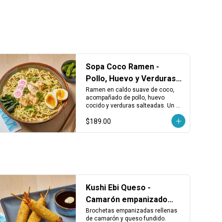
Sopa Coco Ramen -
Pollo, Huevo y Verduras
en Caldo de Coco
Ramen en caldo suave de coco, 
acompañado de pollo, huevo 
cocido y verduras salteadas. Un 
ramen diferente, aromático y con 
$189.00
un sabor ligeramente dulce.
Kushi Ebi Queso -
Camarón empanizado
con queso fundido (3
Brochetas empanizadas rellenas 
de camarón y queso fundido. 