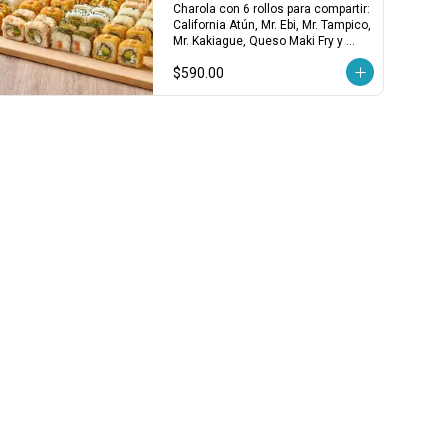
Charola para Compartir
Charola con 6 rollos para compartir: 
California Atún, Mr. Ebi, Mr. Tampico, 
Mr. Kakiague, Queso Maki Fry y 
Filadelfia Salmón. ¡Variedad clásica 
$590.00
en cada bocado!