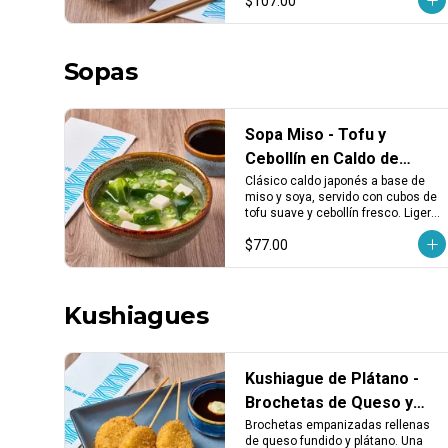
$107.00
cualquier plato.
Sopas
Sopa Miso - Tofu y
Cebollín en Caldo de
Miso y Soya
Clásico caldo japonés a base de 
miso y soya, servido con cubos de 
tofu suave y cebollín fresco. Ligera, 
reconfortante y perfecta para abrir 
$77.00
el apetito.
Kushiagues
Kushiague de Plátano -
Brochetas de Queso y
Plátano Empanizado (3
Brochetas empanizadas rellenas 
de queso fundido y plátano. Una 