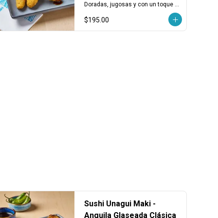
pzas)
Doradas, jugosas y con un toque 
marino cremoso. Porción de 3 
$195.00
piezas.
Sushi Unagui Maki -
Anguila Glaseada Clásica