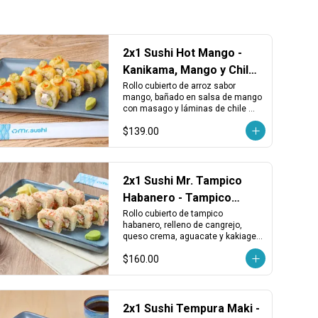
2x1 Sushi Hot Mango -
Kanikama, Mango y Chile
Serrano
Rollo cubierto de arroz sabor 
mango, bañado en salsa de mango 
con masago y láminas de chile 
serrano tempurizado. Relleno de 
$139.00
piña, kanikama, aguacate y queso 
crema.
2x1 Sushi Mr. Tampico
Habanero - Tampico
Picante, Cangrejo y
Rollo cubierto de tampico 
habanero, relleno de cangrejo, 
Queso
queso crema, aguacate y kakiage 
rojo. Cremoso, picante y con un 
$160.00
toque vegetal crujiente.
2x1 Sushi Tempura Maki -