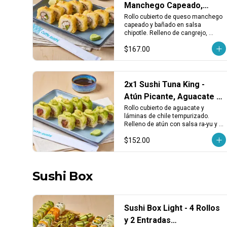
Manchego Capeado,
Cangrejo y Chipotle
Rollo cubierto de queso manchego 
capeado y bañado en salsa 
chipotle. Relleno de cangrejo, 
aguacate y queso crema. 
$167.00
Cremoso, crujiente y con toque 
ahumado.
2x1 Sushi Tuna King -
Atún Picante, Aguacate y
Chile Tempura
Rollo cubierto de aguacate y 
láminas de chile tempurizado. 
Relleno de atún con salsa ra-yu y 
sriracha. Intenso, picante y con 
$152.00
textura crujiente.
Sushi Box
Sushi Box Light - 4 Rollos
y 2 Entradas