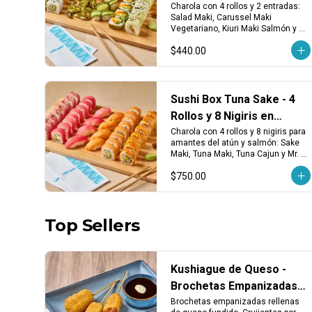
Seleccionadas
Charola con 4 rollos y 2 entradas: 
Salad Maki, Carussel Maki 
Vegetariano, Kiuri Maki Salmón y 
Avocado Vegetariano. Incluye 
$440.00
edamames y 4 nigiris de aguacate. 
¡Ligero, fresco y delicioso!
Sushi Box Tuna Sake - 4
Rollos y 8 Nigiris en
Charola
Charola con 4 rollos y 8 nigiris para 
amantes del atún y salmón: Sake 
Maki, Tuna Maki, Tuna Cajun y Mr. 
Diablo. Incluye 4 nigiris de atún y 4 
$750.00
de salmón fresco. ¡Perfecto para 
los que saben lo que quieren!
Top Sellers
Kushiague de Queso -
Brochetas Empanizadas
Rellenas de Queso
Brochetas empanizadas rellenas 