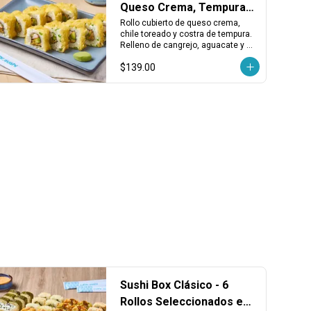
Queso Crema, Tempura,
Cangrejo y Chile
Rollo cubierto de queso crema, 
chile toreado y costra de tempura. 
Relleno de cangrejo, aguacate y 
kakiage. Cremoso, dorado y con un 
$139.00
toque picante.
Sushi Box Clásico - 6
Rollos Seleccionados en