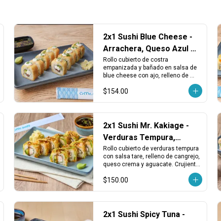
2x1 Sushi Blue Cheese -
Arrachera, Queso Azul y
Costra Crujiente
Rollo cubierto de costra 
empanizada y bañado en salsa de 
blue cheese con ajo, relleno de 
arrachera asada, aguacate y queso 
$154.00
crema, terminado con cebollín 
fresco.
2x1 Sushi Mr. Kakiage -
Verduras Tempura,
Cangrejo y Queso
Rollo cubierto de verduras tempura 
con salsa tare, relleno de cangrejo, 
queso crema y aguacate. Crujiente, 
cremoso y con un toque dulce 
$150.00
japonés.
2x1 Sushi Spicy Tuna -