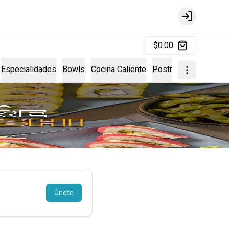
Login
$0.00
Especialidades
Bowls
Cocina Caliente
Postres
Hand Rolls
Únete