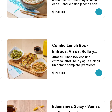
barnizado en salsa teriyaki de la 
casa. Sabor clásico japonés con un 
toque dulce y reconfortante.
$150.00
Combo Lunch Box -
Entrada, Arroz, Rollo y
Agua
Arma tu Lunch Box con una 
entrada, arroz, rollo y agua a elegir. 
Un combo completo, práctico y 
balanceado para disfrutar en 
$197.00
cualquier momento del día.
Edamames Spicy - Vainas