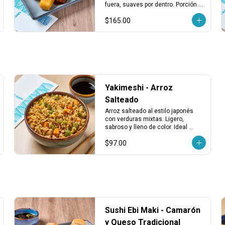
Fundido (3 pzas)
fuera, suaves por dentro. Porción 
de 3 piezas, ideales como entrada 
$165.00
o para compartir.
Yakimeshi - Arroz
Salteado
Arroz salteado al estilo japonés 
con verduras mixtas. Ligero, 
sabroso y lleno de color. Ideal 
como opción vegetariana o 
$97.00
acompañamiento.
Sushi Ebi Maki - Camarón
y Queso Tradicional