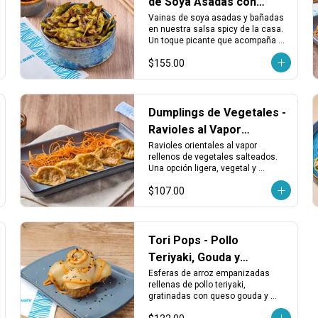
de Soya Asadas con
Salsa Spicy
Vainas de soya asadas y bañadas 
en nuestra salsa spicy de la casa. 
Un toque picante que acompaña 
perfecto cualquier rollo o entrada 
$155.00
ligera.
Dumplings de Vegetales -
Ravioles al Vapor
Rellenos de Vegetales
Ravioles orientales al vapor 
rellenos de vegetales salteados. 
Una opción ligera, vegetal y 
sabrosa que acompaña muy bien 
$107.00
cualquier plato principal.
Tori Pops - Pollo
Teriyaki, Gouda y
Sriracha
Esferas de arroz empanizadas 
rellenas de pollo teriyaki, 
gratinadas con queso gouda y 
bañadas con salsa mayo sriracha.