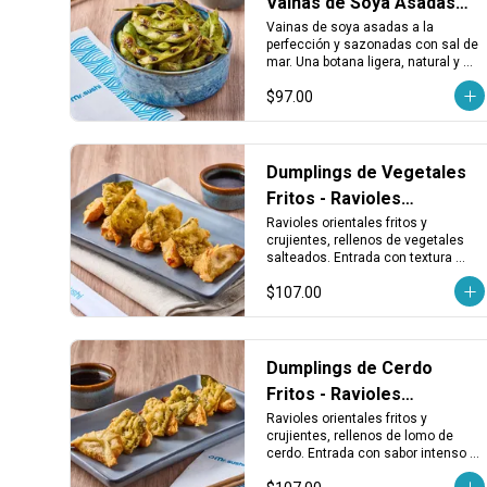
Vainas de Soya Asadas
con Sal de Mar
Vainas de soya asadas a la 
perfección y sazonadas con sal de 
mar. Una botana ligera, natural y 
llena de sabor para abrir el apetito o 
$97.00
acompañar tu rollo favorito.
Dumplings de Vegetales
Fritos - Ravioles
Crujientes de Vegetales
Ravioles orientales fritos y 
crujientes, rellenos de vegetales 
salteados. Entrada con textura 
dorada y sabor vegetal que 
$107.00
combina con todo.
Dumplings de Cerdo
Fritos - Ravioles
Crujientes de Lomo
Ravioles orientales fritos y 
crujientes, rellenos de lomo de 
cerdo. Entrada con sabor intenso y 
textura dorada que va bien con 