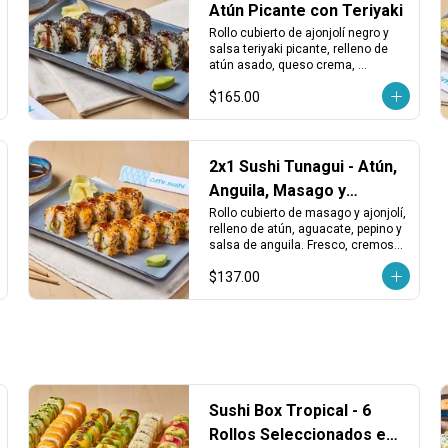
Atún Picante con Teriyaki
Rollo cubierto de ajonjolí negro y 
salsa teriyaki picante, relleno de 
atún asado, queso crema, 
aguacate, kakiage y chiles 
$165.00
toreados. Intenso, cremoso y con 
buen picor.
2x1 Sushi Tunagui - Atún,
Anguila, Masago y
Aguacate
Rollo cubierto de masago y ajonjolí, 
relleno de atún, aguacate, pepino y 
salsa de anguila. Fresco, cremoso 
y con un toque dulce y marino.
$137.00
Sushi Box Tropical - 6
Rollos Seleccionados en