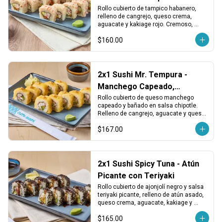
Picante, Cangrejo y Queso
Rollo cubierto de tampico habanero, 
relleno de cangrejo, queso crema, 
aguacate y kakiage rojo. Cremoso, 
picante y con un toque vegetal 
$160.00
crujiente.
2x1 Sushi Mr. Tempura -
Manchego Capeado,
Cangrejo y Chipotle
Rollo cubierto de queso manchego 
capeado y bañado en salsa chipotle. 
Relleno de cangrejo, aguacate y queso 
crema. Cremoso, crujiente y con toque 
$167.00
ahumado.
2x1 Sushi Spicy Tuna - Atún
Picante con Teriyaki
Rollo cubierto de ajonjolí negro y salsa 
teriyaki picante, relleno de atún asado, 
queso crema, aguacate, kakiage y 
chiles toreados. Intenso, cremoso y 
$165.00
con buen picor.