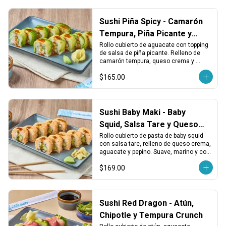
Sushi Piña Spicy - Camarón
Tempura, Piña Picante y
Queso
Rollo cubierto de aguacate con topping 
de salsa de piña picante. Relleno de 
camarón tempura, queso crema y 
pepino. Dulce, picante y crujiente.
$165.00
Sushi Baby Maki - Baby
Squid, Salsa Tare y Queso
Crema
Rollo cubierto de pasta de baby squid 
con salsa tare, relleno de queso crema, 
aguacate y pepino. Suave, marino y con 
un toque dulce japonés.
$169.00
Sushi Red Dragon - Atún,
Chipotle y Tempura Crunch