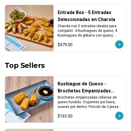
Entrada Box - 5 Entradas
Seleccionadas en Charola
Charola con 5 entradas ideales para 
compartir: 4 Kushiagues de queso, 4 
Kushiagues de plátano con queso, 
dumplings vegetales fritos, chiles 
$479.00
tempura y edamames asados. ¡Puro 
antojo desde el primer bocado!
Top Sellers
Kushiague de Queso -
Brochetas Empanizadas
Rellenas de Queso Fundido
Brochetas empanizadas rellenas de 
queso fundido. Crujientes por fuera, 
(3 pzas)
suaves por dentro. Porción de 3 piezas, 
ideales como entrada o para compartir.
$165.00