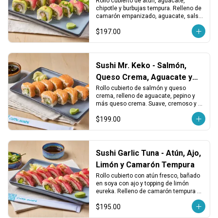
Rollo cubierto de atún, aguacate, 
chipotle y burbujas tempura. Relleno de 
camarón empanizado, aguacate, salsa 
chipotle y más burbujas tempura. 
$197.00
Intenso, crujiente y adictivo.
Sushi Mr. Keko - Salmón,
Queso Crema, Aguacate y
Pepino
Rollo cubierto de salmón y queso 
crema, relleno de aguacate, pepino y 
más queso crema. Suave, cremoso y 
con un toque fresco en cada bocado.
$199.00
Sushi Garlic Tuna - Atún, Ajo,
Limón y Camarón Tempura
Rollo cubierto con atún fresco, bañado 
en soya con ajo y topping de limón 
eureka. Relleno de camarón tempura y 
aguacate. Fresco, cítrico y con un 
$195.00
toque crujiente.