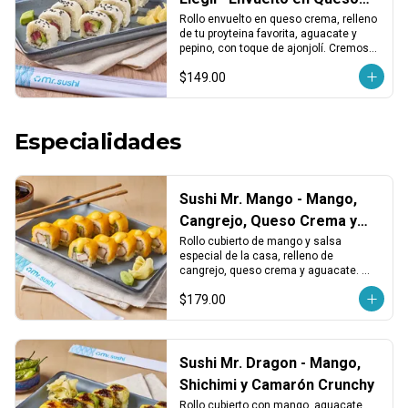
con tu proteina favorita
Rollo envuelto en queso crema, relleno 
de tu proyteina favorita, aguacate y 
pepino, con toque de ajonjolí. Cremoso, 
fresco y con equilibrio en cada bocado.
$149.00
Especialidades
Sushi Mr. Mango - Mango,
Cangrejo, Queso Crema y
Aguacate
Rollo cubierto de mango y salsa 
especial de la casa, relleno de 
cangrejo, queso crema y aguacate. 
Dulce, cremoso y con un toque tropical.
$179.00
Sushi Mr. Dragon - Mango,
Shichimi y Camarón Crunchy
Rollo cubierto con mango, aguacate, 