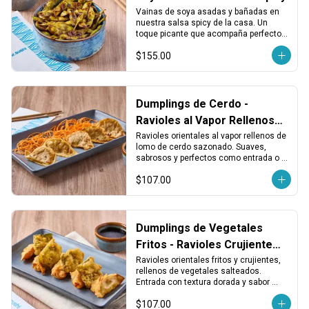
Vainas de soya asadas y bañadas en 
nuestra salsa spicy de la casa. Un 
toque picante que acompaña perfecto 
cualquier rollo o entrada ligera.
$155.00
Dumplings de Cerdo -
Ravioles al Vapor Rellenos
de Lomo
Ravioles orientales al vapor rellenos de 
lomo de cerdo sazonado. Suaves, 
sabrosos y perfectos como entrada o 
acompañamiento.
$107.00
Dumplings de Vegetales
Fritos - Ravioles Crujientes
de Vegetales
Ravioles orientales fritos y crujientes, 
rellenos de vegetales salteados. 
Entrada con textura dorada y sabor 
vegetal que combina con todo.
$107.00