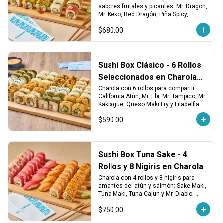
sabores frutales y picantes: Mr. Dragon, 
Mr. Keko, Red Dragón, Piña Spicy, 
California Maki Salmón y Avocado Maki 
$680.00
Vegetariano. ¡Fresco, atrevido y lleno de 
sabor!
Sushi Box Clásico - 6 Rollos
Seleccionados en Charola
para Compartir
Charola con 6 rollos para compartir: 
California Atún, Mr. Ebi, Mr. Tampico, Mr. 
Kakiague, Queso Maki Fry y Filadelfia 
Salmón. ¡Variedad clásica en cada 
$590.00
bocado!
Sushi Box Tuna Sake - 4
Rollos y 8 Nigiris en Charola
Charola con 4 rollos y 8 nigiris para 
amantes del atún y salmón: Sake Maki, 
Tuna Maki, Tuna Cajun y Mr. Diablo. 
Incluye 4 nigiris de atún y 4 de salmón 
$750.00
fresco. ¡Perfecto para los que saben lo 
que quieren!