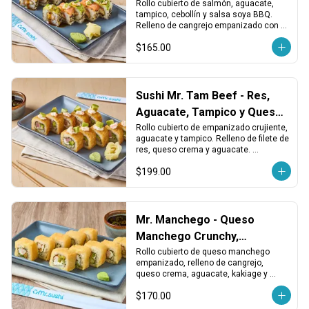
Tampico
Rollo cubierto de salmón, aguacate, 
tampico, cebollín y salsa soya BBQ. 
Relleno de cangrejo empanizado con 
queso crema. Intenso, cremoso y con 
$165.00
gran contraste.
Sushi Mr. Tam Beef - Res,
Aguacate, Tampico y Queso
Crema
Rollo cubierto de empanizado crujiente, 
aguacate y tampico. Relleno de filete de 
res, queso crema y aguacate. 
Sustancioso, cremoso y con textura 
$199.00
dorada.
Mr. Manchego - Queso
Manchego Crunchy,
Cangrejo y Aguacate
Rollo cubierto de queso manchego 
empanizado, relleno de cangrejo, 
queso crema, aguacate, kakiage y 
chile. Crujiente, cremoso y con un 
$170.00
toque picante.