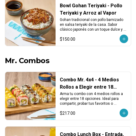
Bowl Gohan Teriyaki - Pollo
Teriyaki y Arroz al Vapor
Gohan tradicional con pollo barnizado 
en salsa teriyaki de la casa. Sabor 
clásico japonés con un toque dulce y 
reconfortante.
$150.00
Mr. Combos
Combo Mr. 4x4 - 4 Medios
Rollos a Elegir entre 18
Opciones
Arma tu combo con 4 medios rollos a 
elegir entre 18 opciones. Ideal para 
compartir, probar tus favoritos o 
descubrir nuevos sabores.
$217.00
Combo Lunch Box - Entrada,