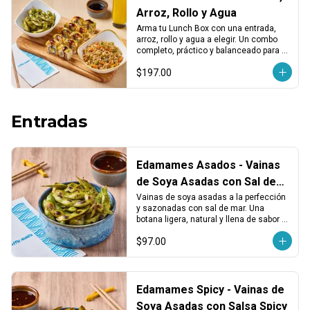
Arroz, Rollo y Agua
Arma tu Lunch Box con una entrada, 
arroz, rollo y agua a elegir. Un combo 
completo, práctico y balanceado para 
disfrutar en cualquier momento del día.
$197.00
Entradas
Edamames Asados - Vainas
de Soya Asadas con Sal de
Mar
Vainas de soya asadas a la perfección 
y sazonadas con sal de mar. Una 
botana ligera, natural y llena de sabor 
para abrir el apetito o acompañar tu rollo 
$97.00
favorito.
Edamames Spicy - Vainas de
Soya Asadas con Salsa Spicy