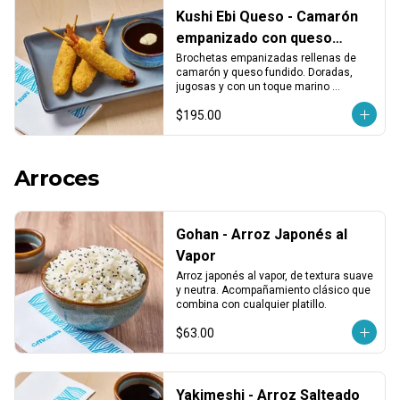
Kushi Ebi Queso - Camarón
empanizado con queso
fundido (3 pzas)
Brochetas empanizadas rellenas de 
camarón y queso fundido. Doradas, 
jugosas y con un toque marino 
cremoso. Porción de 3 piezas.
$195.00
Arroces
Gohan - Arroz Japonés al
Vapor
Arroz japonés al vapor, de textura suave 
y neutra. Acompañamiento clásico que 
combina con cualquier platillo.
$63.00
Yakimeshi - Arroz Salteado