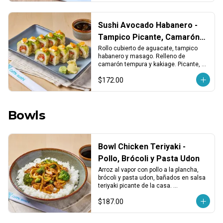
Sushi Avocado Habanero -
Tampico Picante, Camarón y
Kakiage
Rollo cubierto de aguacate, tampico 
habanero y masago. Relleno de 
camarón tempura y kakiage. Picante, 
crujiente y con un toque fresco y 
$172.00
cremoso.
Bowls
Bowl Chicken Teriyaki -
Pollo, Brócoli y Pasta Udon
Arroz al vapor con pollo a la plancha, 
brócoli y pasta udon, bañados en salsa 
teriyaki picante de la casa. 
Sustancioso, sabroso y con un toque 
$187.00
spicy.