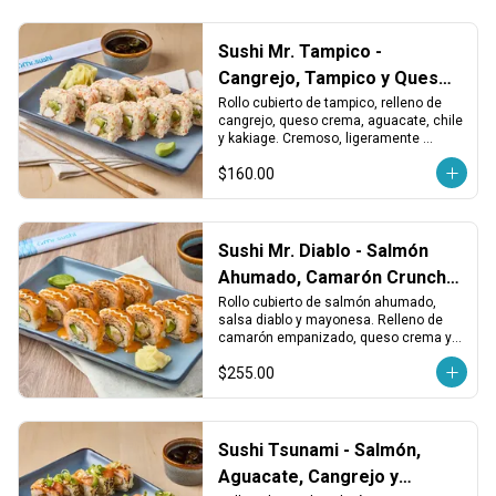
Sushi Mr. Tampico -
Cangrejo, Tampico y Queso
Crema
Rollo cubierto de tampico, relleno de 
cangrejo, queso crema, aguacate, chile 
y kakiage. Cremoso, ligeramente 
picante y con un toque crujiente.
$160.00
Sushi Mr. Diablo - Salmón
Ahumado, Camarón Crunchy
y Queso
Rollo cubierto de salmón ahumado, 
salsa diablo y mayonesa. Relleno de 
camarón empanizado, queso crema y 
aguacate. Ahumado, picante y 
$255.00
cremoso.
Sushi Tsunami - Salmón,
Aguacate, Cangrejo y