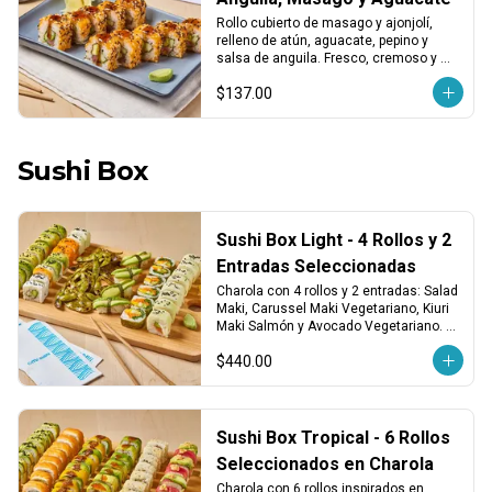
Rollo cubierto de masago y ajonjolí, 
relleno de atún, aguacate, pepino y 
salsa de anguila. Fresco, cremoso y 
con un toque dulce y marino.
$137.00
Sushi Box
Sushi Box Light - 4 Rollos y 2
Entradas Seleccionadas
Charola con 4 rollos y 2 entradas: Salad 
Maki, Carussel Maki Vegetariano, Kiuri 
Maki Salmón y Avocado Vegetariano. 
Incluye edamames y 4 nigiris de 
$440.00
aguacate. ¡Ligero, fresco y delicioso!
Sushi Box Tropical - 6 Rollos
Seleccionados en Charola
Charola con 6 rollos inspirados en 