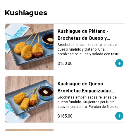
Kushiagues
Kushiague de Plátano -
Brochetas de Queso y
Plátano Empanizado (3 pzas)
Brochetas empanizadas rellenas de 
queso fundido y plátano. Una 
combinación dulce y salada con textura 
crujiente. Porción de 3 piezas.
$150.00
Kushiague de Queso -
Brochetas Empanizadas
Rellenas de Queso Fundido
Brochetas empanizadas rellenas de 
queso fundido. Crujientes por fuera, 
(3 pzas)
suaves por dentro. Porción de 3 piezas, 
ideales como entrada o para compartir.
$165.00