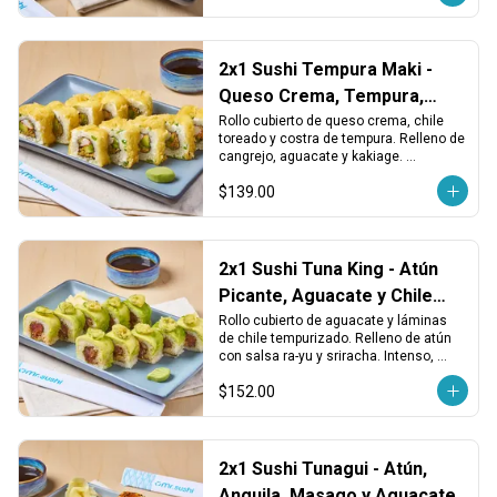
2x1 Sushi Tempura Maki -
Queso Crema, Tempura,
Cangrejo y Chile
Rollo cubierto de queso crema, chile 
toreado y costra de tempura. Relleno de 
cangrejo, aguacate y kakiage. 
Cremoso, dorado y con un toque 
$139.00
picante.
2x1 Sushi Tuna King - Atún
Picante, Aguacate y Chile
Tempura
Rollo cubierto de aguacate y láminas 
de chile tempurizado. Relleno de atún 
con salsa ra-yu y sriracha. Intenso, 
picante y con textura crujiente.
$152.00
2x1 Sushi Tunagui - Atún,
Anguila, Masago y Aguacate