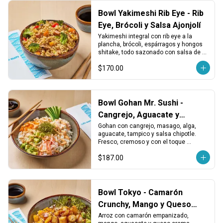
Bowl Yakimeshi Rib Eye - Rib
Eye, Brócoli y Salsa Ajonjolí
Yakimeshi integral con rib eye a la 
plancha, brócoli, espárragos y hongos 
shitake, todo sazonado con salsa de 
ajonjolí. Sustancioso, aromático y 
$170.00
balanceado.
Bowl Gohan Mr. Sushi -
Cangrejo, Aguacate y
Tampico
Gohan con cangrejo, masago, alga, 
aguacate, tampico y salsa chipotle. 
Fresco, cremoso y con el toque 
especial de la casa.
$187.00
Bowl Tokyo - Camarón
Crunchy, Mango y Queso
Crema
Arroz con camarón empanizado, 