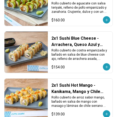
Zanahoria
Rollo cubierto de aguacate con salsa 
teriyaki, relleno de pollo empanizado y 
zanahoria. Crujiente, dulce y con un 
toque fresco.
$160.00
2x1 Sushi Blue Cheese -
Arrachera, Queso Azul y
Costra Crujiente
Rollo cubierto de costra empanizada y 
bañado en salsa de blue cheese con 
ajo, relleno de arrachera asada, 
aguacate y queso crema, terminado 
$154.00
con cebollín fresco.
2x1 Sushi Hot Mango -
Kanikama, Mango y Chile
Serrano
Rollo cubierto de arroz sabor mango, 
bañado en salsa de mango con 
masago y láminas de chile serrano 
tempurizado. Relleno de piña, 
$139.00
kanikama, aguacate y queso crema.