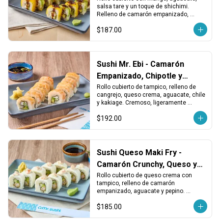
salsa tare y un toque de shichimi. 
Relleno de camarón empanizado, 
queso crema y aguacate. Dulce, 
$187.00
picante y crujiente.
Sushi Mr. Ebi - Camarón
Empanizado, Chipotle y
Queso
Rollo cubierto de tampico, relleno de 
cangrejo, queso crema, aguacate, chile 
y kakiage. Cremoso, ligeramente 
picante y con un toque crujiente.
$192.00
Sushi Queso Maki Fry -
Camarón Crunchy, Queso y
Tampico
Rollo cubierto de queso crema con 
tampico, relleno de camarón 
empanizado, aguacate y pepino. 
Crujiente, cremoso y con sabor 
$185.00
equilibrado.