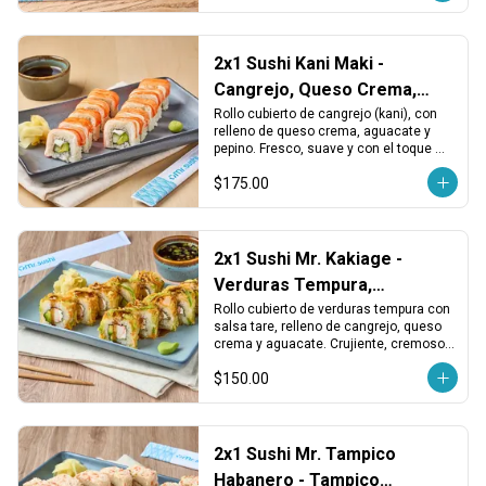
2x1 Sushi Kani Maki -
Cangrejo, Queso Crema,
Aguacate y Pepino
Rollo cubierto de cangrejo (kani), con 
relleno de queso crema, aguacate y 
pepino. Fresco, suave y con el toque 
cremoso tradicional.
$175.00
2x1 Sushi Mr. Kakiage -
Verduras Tempura,
Cangrejo y Queso
Rollo cubierto de verduras tempura con 
salsa tare, relleno de cangrejo, queso 
crema y aguacate. Crujiente, cremoso y 
con un toque dulce japonés.
$150.00
2x1 Sushi Mr. Tampico
Habanero - Tampico