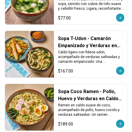
soya, servido con cubos de tofu suave 
y cebollín fresco. Ligera, reconfortante y 
perfecta para abrir el apetito.
$77.00
Sopa T-Udon - Camarón
Empanizado y Verduras en
Caldo Udon
Caldo ligero con fideos udon, 
acompañado de verduras salteadas y 
camarón empanizado. Una 
combinación sabrosa con textura 
$167.00
suave y crujiente en cada bocado.
Sopa Coco Ramen - Pollo,
Huevo y Verduras en Caldo
de Coco
Ramen en caldo suave de coco, 
acompañado de pollo, huevo cocido y 
verduras salteadas. Un ramen 
diferente, aromático y con un sabor 
$189.00
ligeramente dulce.