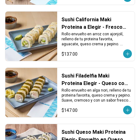
Sushi California Maki
Proteina a Elegir - Fresco
con Ajonjolí
Rollo envuelto en arroz con ajonjolí, 
relleno de tu proteina favorita, 
aguacate, queso crema y pepino. 
Suave, balanceado y perfecto para 
$137.00
cualquier ocasión.
Sushi Filadelfia Maki
Proteina Elegir - Queso con
Alga
Rollo envuelto en alga nori, relleno de tu 
proteina favorita, queso crema y pepino. 
Suave, cremoso y con un sabor fresco y 
clásico.
$147.00
Sushi Queso Maki Proteina
Elegir- Envuelto en Queso