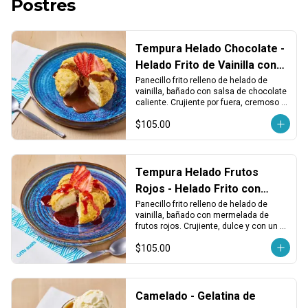
Postres
Tempura Helado Chocolate -
Helado Frito de Vainilla con
Chocolate
Panecillo frito relleno de helado de 
vainilla, bañado con salsa de chocolate 
caliente. Crujiente por fuera, cremoso 
por dentro.
$105.00
Tempura Helado Frutos
Rojos - Helado Frito con
Mermelada de Berries
Panecillo frito relleno de helado de 
vainilla, bañado con mermelada de 
frutos rojos. Crujiente, dulce y con un 
toque ácido y frutal.
$105.00
Camelado - Gelatina de