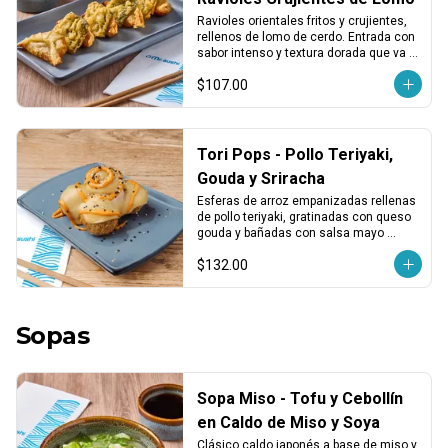
Ravioles orientales fritos y crujientes, 
rellenos de lomo de cerdo. Entrada con 
sabor intenso y textura dorada que va 
bien con cualquier plato.
$107.00
Tori Pops - Pollo Teriyaki,
Gouda y Sriracha
Esferas de arroz empanizadas rellenas 
de pollo teriyaki, gratinadas con queso 
gouda y bañadas con salsa mayo 
sriracha.
$132.00
Sopas
Sopa Miso - Tofu y Cebollín
en Caldo de Miso y Soya
Clásico caldo japonés a base de miso y 