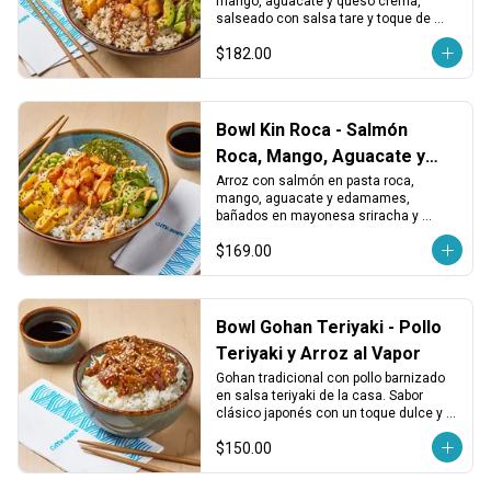
mango, aguacate y queso crema, 
salseado con salsa tare y toque de 
shichimi. Dulce, cremoso y con picor 
$182.00
equilibrado.
Bowl Kin Roca - Salmón
Roca, Mango, Aguacate y
Edamames
Arroz con salmón en pasta roca, 
mango, aguacate y edamames, 
bañados en mayonesa sriracha y 
terminado con ajonjolí. Cremoso, spicy 
$169.00
y lleno de textura.
Bowl Gohan Teriyaki - Pollo
Teriyaki y Arroz al Vapor
Gohan tradicional con pollo barnizado 
en salsa teriyaki de la casa. Sabor 
clásico japonés con un toque dulce y 
reconfortante.
$150.00