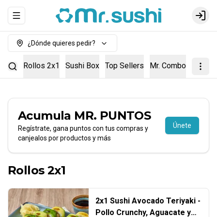
Abrir menu de navegación
Login
¿Dónde quieres pedir?
Rollos 2x1
Sushi Box
Top Sellers
Mr. Combos
Entra
Acumula
MR. PUNTOS
Únete
Regístrate, gana puntos con tus compras y
canjealos por productos y más
Rollos 2x1
2x1 Sushi Avocado Teriyaki -
Pollo Crunchy, Aguacate y