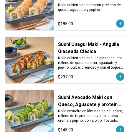
Rollo cubierto de camaron y relleno de 
queso, aguacate y pepino
$185.00
Sushi Unagui Maki - Anguila
Glaseada Clásica
Rollo cubierto de anguila glaseada, con 
relleno de queso crema, aguacate y 
pepino. Dulce, cremoso y con el toque 
ahumado clásico de la unagi.
$297.00
Sushi Avocado Maki con
Queso, Aguacate y proteina
a elegir:
Rollo envuelto en láminas de aguacate, 
relleno de tu proteina favorita, queso 
crema y pepino, con ajonjolí tostado. 
Cremoso, fresco y con un toque 
$145.00
equilibrado.