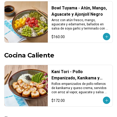
Bowl Tuyama - Atún, Mango,
Aguacate y Ajonjolí Negro
Arroz con atún fresco, mango, 
aguacate y edamames, bañados en 
salsa de soya garlic y terminado con 
ajonjolí negro. Fresco, dulce y 
$160.00
equilibrado.
Cocina Caliente
Kani Tori - Pollo
Empanizado, Kanikama y
Salsa Chipotle
Rollos empanizados de pollo rellenos 
de kanikama y queso crema, servidos 
con arroz al vapor, aguacate y salsa 
chipotle. Cremoso, crujiente y 
$172.00
reconfortante.