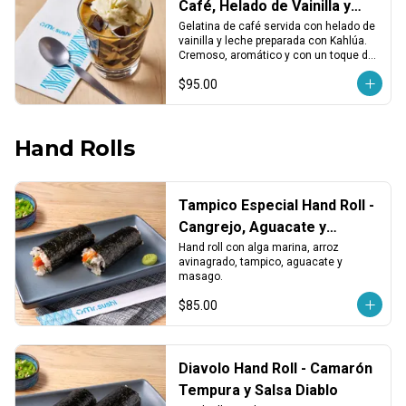
Café, Helado de Vainilla y
Kahlúa
Gelatina de café servida con helado de 
vainilla y leche preparada con Kahlúa. 
Cremoso, aromático y con un toque de 
licor.
$95.00
Hand Rolls
Tampico Especial Hand Roll -
Cangrejo, Aguacate y
Masago
Hand roll con alga marina, arroz 
avinagrado, tampico, aguacate y 
masago.
$85.00
Diavolo Hand Roll - Camarón
Tempura y Salsa Diablo