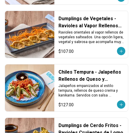
Dumplings de Vegetales -
Ravioles al Vapor Rellenos
de Vegetales
Ravioles orientales al vapor rellenos de 
vegetales salteados. Una opción ligera, 
vegetal y sabrosa que acompaña muy 
bien cualquier plato principal.
$107.00
Chiles Tempura - Jalapeños
Rellenos de Queso y
Kanikama
Jalapeños empanizados al estilo 
tempura, rellenos de queso crema y 
kanikama. Servidos con salsa 
kushiague. Una entrada crujiente y 
$127.00
sabrosa con un toque picante 
balanceado.
Dumplings de Cerdo Fritos -
Ravioles Crujientes de Lomo